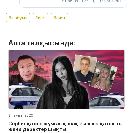
#шабуыл
#қыз
#лифт
Апта талқысында:
2 тамыз, 2026
Сербияда көз жұмған қазақ қызына қатысты
жаңа деректер шықты