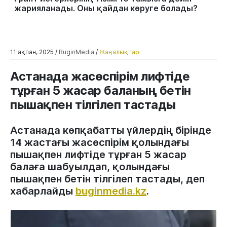
жарияланады. Оны қайдан көруге болады?
11 ақпан, 2025 /
BuginMedia
/
Жаңалықтар
Астанада жасөспірім лифтіде
тұрған 5 жасар баланың бетін
пышақпен тілгілеп тастады
Астанада көпқабатты үйлердің бірінде
14 жастағы жасөспірім қолындағы
пышақпен лифтіде тұрған 5 жасар
балаға шабуылдап, қолындағы
пышақпен бетін тілгілеп тастады, деп
хабарлайды
buginmedia.kz
.