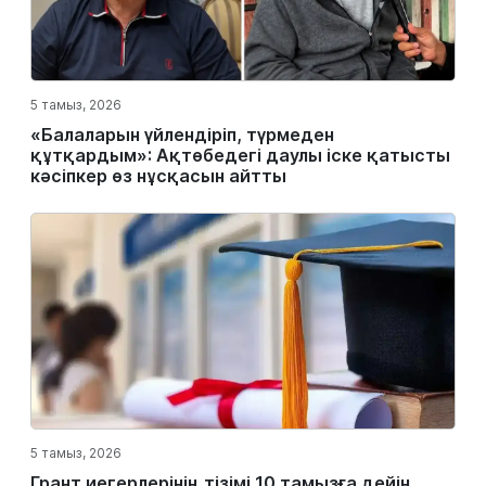
5 тамыз, 2026
«Балаларын үйлендіріп, түрмеден
құтқардым»: Ақтөбедегі даулы іске қатысты
кәсіпкер өз нұсқасын айтты
5 тамыз, 2026
Грант иегерлерінің тізімі 10 тамызға дейін