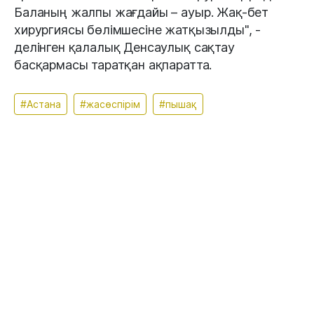
Баланың жалпы жағдайы – ауыр. Жақ-бет
хирургиясы бөлімшесіне жатқызылды", -
делінген қалалық Денсаулық сақтау
басқармасы таратқан ақпаратта.
#Астана
#жасөспірім
#пышақ
Апта талқысында: