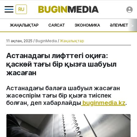
RU
>
ЖАҢАЛЫҚТАР
САЯСАТ
ЭКОНОМИКА
ӘЛЕУМЕТ
11 ақпан, 2025 /
BuginMedia
/
Жаңалықтар
Астанадағы лифттегі оқиға:
қаскөй тағы бір қызға шабуыл
жасаған
Астанадағы балаға шабуыл жасаған
жасөспірім тағы бір қызға тиіспек
болған, деп хабарлайды
buginmedia.kz
.