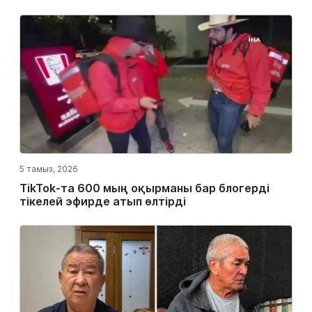
5 тамыз, 2026
TikTok-та 600 мың оқырманы бар блогерді
тікелей эфирде атып өлтірді