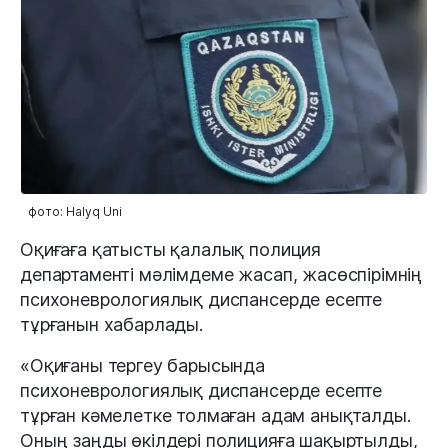
фото: Halyq Uni
Оқиғаға қатысты қалалық полиция
департаменті мәлімдеме жасап, жасөспірімнің
психоневрологиялық диспансерде есепте
тұрғанын хабарлады.
«Оқиғаны тергеу барысында
психоневрологиялық диспансерде есепте
тұрған кәмелетке толмаған адам анықталды.
Оның заңды өкілдері полицияға шақыртылды,