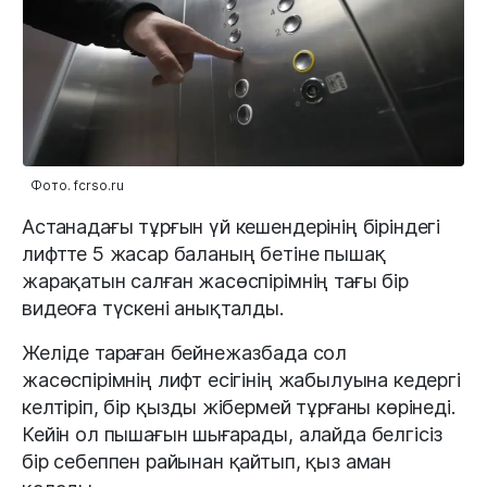
Фото. fcrso.ru
Астанадағы тұрғын үй кешендерінің біріндегі
лифтте 5 жасар баланың бетіне пышақ
жарақатын салған жасөспірімнің тағы бір
видеоға түскені анықталды.
Желіде тараған бейнежазбада сол
жасөспірімнің лифт есігінің жабылуына кедергі
келтіріп, бір қызды жібермей тұрғаны көрінеді.
Кейін ол пышағын шығарады, алайда белгісіз
бір себеппен райынан қайтып, қыз аман