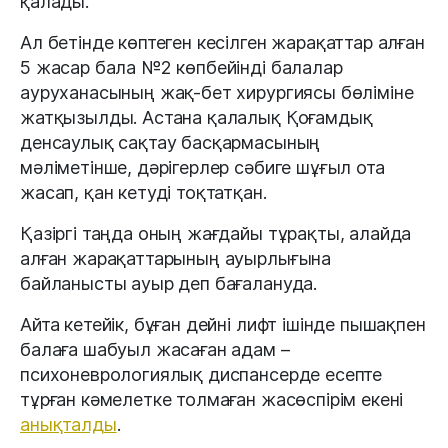
қалады.
Ал бетінде көптеген кесілген жарақаттар алған
5 жасар бала №2 көпбейінді балалар
ауруханасының жақ-бет хирургиясы бөліміне
жатқызылды. Астана қалалық Қоғамдық
денсаулық сақтау басқармасының
мәліметінше, дәрігерлер сәбиге шұғыл ота
жасап, қан кетуді тоқтатқан.
Қазіргі таңда оның жағдайы тұрақты, алайда
алған жарақаттарының ауырлығына
байланысты ауыр деп бағалануда.
Айта кетейік, бұған дейні лифт ішінде пышақпен
балаға шабуыл жасаған адам –
психоневрологиялық диспансерде есепте
тұрған кәмелетке толмаған жасөспірім екені
анықталды
.