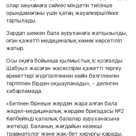
олар заңнамаға сәйкес міндетін тиісінше
орындамағаны үшін қатаң жауапкершілікке
тартылады.
Зардап шеккен бала ауруханаға жатқызылды,
оған қажетті медициналық көмек көрсетіліп
жатыр.
Осы оқиға бойынша қылмыстық іс қозғалды.
Шабуыл жасаған жасөспірім қажетті тергеу
әрекеттері жүргізілгеннен кейін белгіленген
тәртіппен бірден оқшауланады», - делінген
хабарламада.
«Бетінен бірнеше жерден жара алған бала
жедел-медициналық жәрдем бригадасы №2
Көпбейінді қалалық балалар ауруханасына
жеткізді. Баланың жағдайын кезекші
травматолог және жақ-бет хирургы қарады.