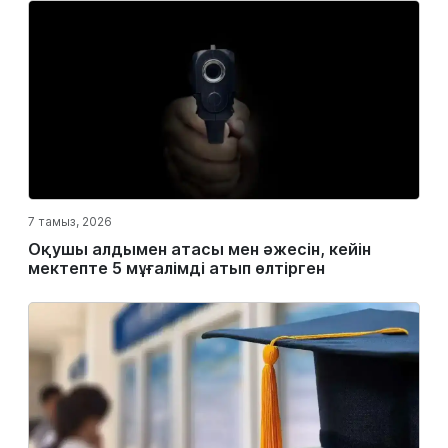
7 тамыз, 2026
Оқушы алдымен атасы мен әжесін, кейін
мектепте 5 мұғалімді атып өлтірген