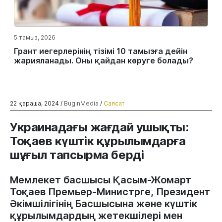
5 тамыз, 2026
Грант иегерлерінің тізімі 10 тамызға дейін
жарияланады. Оны қайдан көруге болады?
22 қараша, 2024 /
BuginMedia
/
Саясат
Украинадағы жағдай ушықты:
Тоқаев күштік құрылымдарға
шұғыл тапсырма берді
Мемлекет басшысы Қасым-Жомарт
Тоқаев Премьер-Министрге, Президент
Әкімшілігінің Басшысына және күштік
құрылымдардың жетекшілері мен