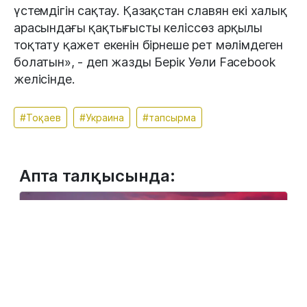
үстемдігін сақтау. Қазақстан славян екі халық
арасындағы қақтығысты келіссөз арқылы
тоқтату қажет екенін бірнеше рет мәлімдеген
болатын», - деп жазды Берік Уәли Facebook
желісінде.
#Тоқаев
#Украина
#тапсырма
Апта талқысында: