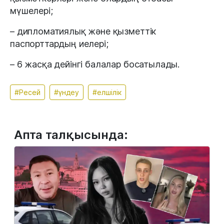
мүшелері;
– дипломатиялық және қызметтік
паспорттардың иелері;
– 6 жасқа дейінгі балалар босатылады.
#Ресей
#үндеу
#елшілік
Апта талқысында: