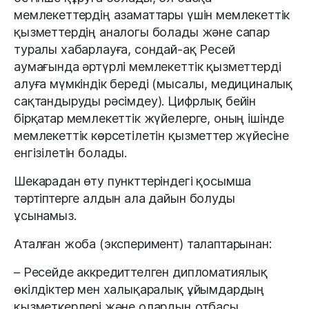
мемлекеттердің азаматтары үшін мемлекеттік
қызметтердің аналогы болады және сапар
туралы хабарлауға, сондай-ақ Ресей
аумағында әртүрлі мемлекеттік қызметтерді
алуға мүмкіндік береді (мысалы, медициналық
сақтандыруды рәсімдеу). Цифрлық бейін
бірқатар мемлекеттік жүйелерге, оның ішінде
мемлекеттік көрсетілетін қызметтер жүйесіне
енгізілетін болады.
Шекарадан өту пункттеріндегі қосымша
тәртіптерге алдын ала дайын болуды
ұсынамыз.
Аталған жоба (эксперимент) талаптарынан:
– Ресейде аккредиттелген дипломатиялық
өкілдіктер мен халықаралық ұйымдардың
қызметкерлері және олардың отбасы