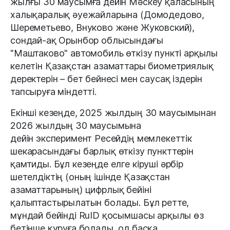
жылғы 30 маусымға дейін Мәскеу қаласының
халықаралық әуежайларына (Домодедово,
Шереметьево, Внуково және Жуковский),
сондай-ақ Орынбор облысындағы
"Маштаково" автомобиль өткізу пункті арқылы
келетін Қазақстан азаматтары биометриялық
деректерін – бет бейнесі мен саусақ іздерін
тапсыруға міндетті.
Екінші кезеңде, 2025 жылдың 30 маусымынан
2026 жылдың 30 маусымына
дейін эксперимент Ресейдің мемлекеттік
шекарасындағы барлық өткізу пункттерін
қамтиды. Бұл кезеңде елге кіруші әрбір
шетелдіктің (оның ішінде Қазақстан
азаматтарының) цифрлық бейіні
қалыптастырылатын болады. Бұл ретте,
мұндай бейінді RuID қосымшасы арқылы өз
бетінше құруға болады, ол басқа