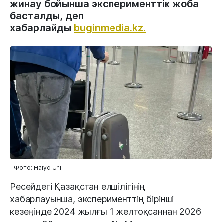
жинау бойынша эксперименттік жоба
басталды, деп
хабарлайды
buginmedia.kz.
Фото: Halyq Uni
Ресейдегі Қазақстан елшілігінің
хабарлауынша, эксперименттің бірінші
кезеңінде 2024 жылғы 1 желтоқсаннан 2026