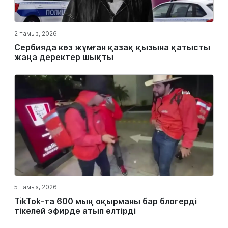
2 тамыз, 2026
Сербияда көз жұмған қазақ қызына қатысты
жаңа деректер шықты
5 тамыз, 2026
TikTok-та 600 мың оқырманы бар блогерді
тікелей эфирде атып өлтірді