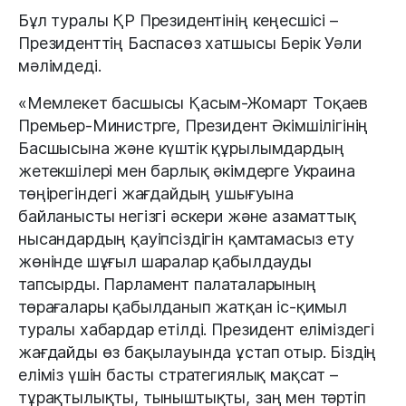
Бұл туралы ҚР Президентінің кеңесшісі –
Президенттің Баспасөз хатшысы Берік Уәли
мәлімдеді.
«Мемлекет басшысы Қасым-Жомарт Тоқаев
Премьер-Министрге, Президент Әкімшілігінің
Басшысына және күштік құрылымдардың
жетекшілері мен барлық әкімдерге Украина
төңірегіндегі жағдайдың ушығуына
байланысты негізгі әскери және азаматтық
нысандардың қауіпсіздігін қамтамасыз ету
жөнінде шұғыл шаралар қабылдауды
тапсырды. Парламент палаталарының
төрағалары қабылданып жатқан іс-қимыл
туралы хабардар етілді. Президент еліміздегі
жағдайды өз бақылауында ұстап отыр. Біздің
еліміз үшін басты стратегиялық мақсат –
тұрақтылықты, тыныштықты, заң мен тәртіп