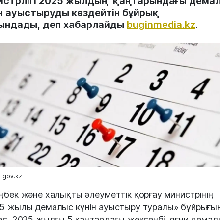
истрлігі 2025 жылдың қаңтарындағы дема
ін ауыстыруды көздейтін бұйрық
ындады, деп хабарлайды
buginmedia.kz
.
 gov.kz
ңбек және халықты әлеуметтік қорғау министрінің
5 жылы демалыс күнін ауыстыру туралы» бұйрығы
ес, 2025 жылғы 5 қаңтардағы жексенбі, яғни демал