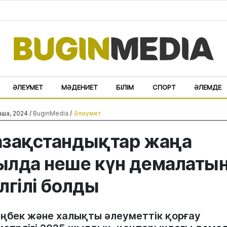
ӘЛЕУМЕТ
МӘДЕНИЕТ
БІЛІМ
СПОРТ
ӘЛЕМДЕ
аша, 2024 /
BuginMedia
/
Әлеумет
зақстандықтар жаңа
лда неше күн демалаты
лгілі болды
Еңбек және халықты әлеуметтік қорғау