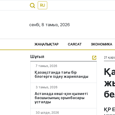
RU
сенбі, 8 тамыз, 2026
ЖАҢАЛЫҚТАР
САЯСАТ
ЭКОНОМИКА
Шұғыл
21 қар
7 тамыз, 2026
Қа
Қазақстанда тағы бір
блогерге іздеу жарияланды
жы
3 тамыз, 2026
бе
Астанада көші-қон қызметі
басшысының орынбасары
ұсталды
ҚР 
30 шілде, 2026