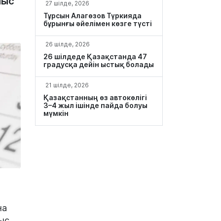
лыс
27 шілде, 2026
Тұрсын Алагөзов Түркияда
бұрынғы әйелімен көзге түсті
26 шілде, 2026
26 шілдеде Қазақстанда 47
градусқа дейін ыстық болады
21 шілде, 2026
Қазақстанның өз автокөлігі
3–4 жыл ішінде пайда болуы
мүмкін
на
ыс