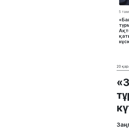
5 там
«Ба
түр
Ақт
қат
нұс
20 қар
«3
тұ
кү
Заң