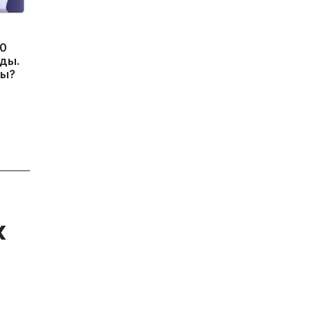
10
ды.
ды?
к