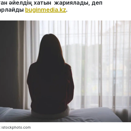
ған әйелдің хатын жариялады, деп
арлайды
buginmedia.kz
.
 istockphoto.com