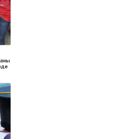
маны
рде