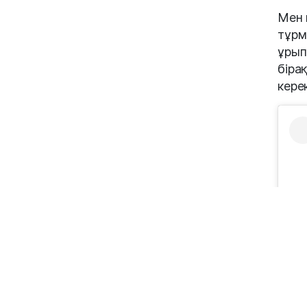
Мен 
тұрм
ұрып
біра
кере