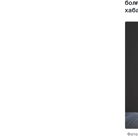
бол
хаб
Фото: