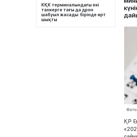
мин
КҚК терминалындағы екі
күн
танкерге тағы да дрон
дай
шабуыл жасады: бірінде өрт
шықты
Фото:
ҚР Е
«202
сәйк