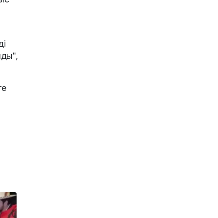
ді
ды",
ге