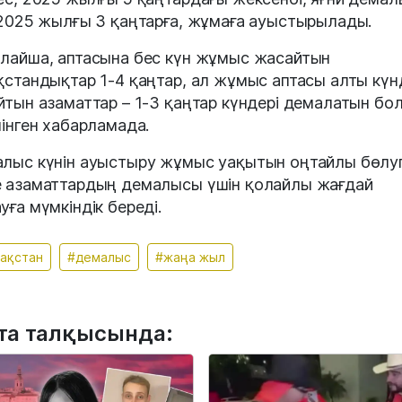
 2025 жылғы 3 қаңтарға, жұмаға ауыстырылады.
лайша, аптасына бес күн жұмыс жасайтын
қстандықтар 1-4 қаңтар, ал жұмыс аптасы алты күн
йтын азаматтар – 1-3 қаңтар күндері демалатын бол
лінген хабарламада.
лыс күнін ауыстыру жұмыс уақытын оңтайлы бөлу
 азаматтардың демалысы үшін қолайлы жағдай
уға мүмкіндік береді.
ақстан
#демалыс
#жаңа жыл
та талқысында: