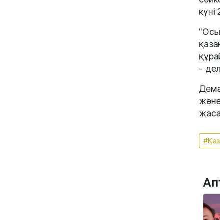
күні
"Осы
қаза
құра
- де
Дема
және
жаса
#Қаз
Ап