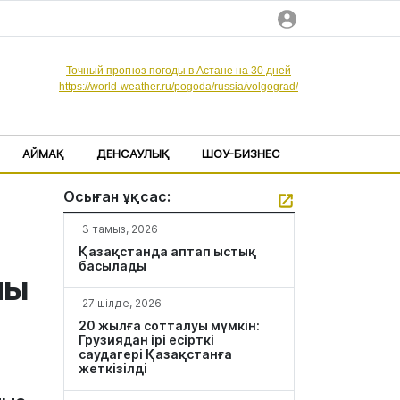
Точный прогноз погоды в Астане на 30 дней
https://world-weather.ru/pogoda/russia/volgograd/
АЙМАҚ
ДЕНСАУЛЫҚ
ШОУ-БИЗНЕС
Осыған ұқсас:
3 тамыз, 2026
Қазақстанда аптап ыстық
басылады
ны
27 шілде, 2026
20 жылға сотталуы мүмкін:
Грузиядан ірі есірткі
саудагері Қазақстанға
жеткізілді