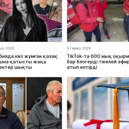
ыз, 2026
5 тамыз, 2026
бияда көз жұмған қазақ
TikTok-та 600 мың оқыр
ына қатысты жаңа
бар блогерді тікелей эфи
ектер шықты
атып өлтірді