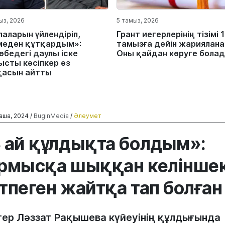
ыз, 2026
5 тамыз, 2026
лаларын үйлендіріп,
Грант иегерлерінің тізімі 
меден құтқардым»:
тамызға дейін жариялана
өбедегі даулы іске
Оны қайдан көруге бола
ысты кәсіпкер өз
қасын айтты
аша, 2024 /
BuginMedia
/
Әлеумет
 ай құлдықта болдым»:
рмысқа шыққан келінше
тпеген жайтқа тап болған
гер Ләззат Рақышева күйеуінің құлдығында