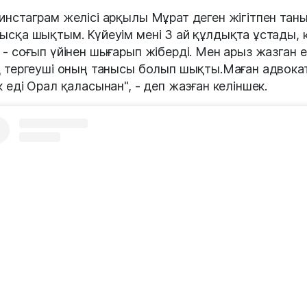
инстаграм желісі арқылы Мұрат деген жігітпен тан
ысқа шықтым. Күйеуім мені 3 ай құлдықта ұстады, к
 - соғып үйінен шығарып жіберді. Мен арыз жазган е
қ тергеуші оның танысы болып шықты.Маған адвока
к еді Орал қаласынан", - деп жазған келіншек.