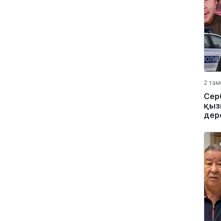
2 там
Сер
қыз
дер