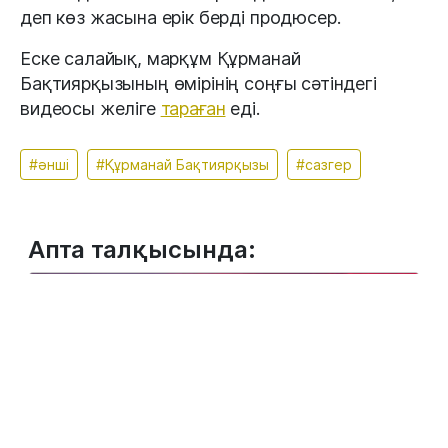
деп көз жасына ерік берді продюсер.
Еске салайық, марқұм Құрманай
Бақтиярқызының өмірінің соңғы сәтіндегі
видеосы желіге
тараған
еді.
#әнші
#Құрманай Бақтиярқызы
#сазгер
Апта талқысында: