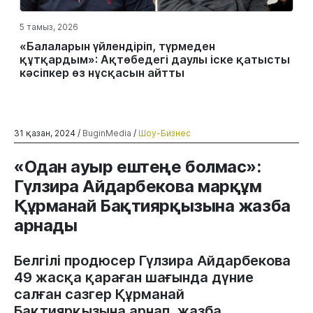
5 тамыз, 2026
«Балаларын үйлендіріп, түрмеден
құтқардым»: Ақтөбедегі даулы іске қатысты
кәсіпкер өз нұсқасын айтты
31 қазан, 2024 /
BuginMedia
/
Шоу-Бизнес
«Одан ауыр ештеңе болмас»:
Гүлзира Айдарбекова марқұм
Құрманай Бақтиярқызына жазба
арнады
Белгілі продюсер Гүлзира Айдарбекова
49 жасқа қараған шағында дүние
салған сазгер Құрманай
Бақтиярқызына арнап, жазба