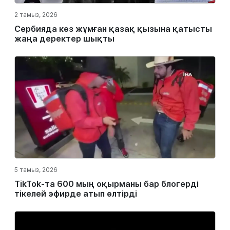
2 тамыз, 2026
Сербияда көз жұмған қазақ қызына қатысты
жаңа деректер шықты
5 тамыз, 2026
TikTok-та 600 мың оқырманы бар блогерді
тікелей эфирде атып өлтірді