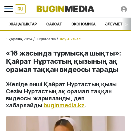
RU
>
ЖАҢАЛЫҚТАР
САЯСАТ
ЭКОНОМИКА
ӘЛЕУМЕТ
1 қараша, 2024 /
BuginMedia
/
Шоу-Бизнес
«16 жасында тұрмысқа шықты»:
Қайрат Нұртастың қызының ақ
орамал таққан видеосы тарады
Желіде әнші Қайрат Нұртастың қызы
Сезім Нұртастың ақ орамал таққан
видеосы жарияланды, деп
хабарлайды
buginmedia.kz
.