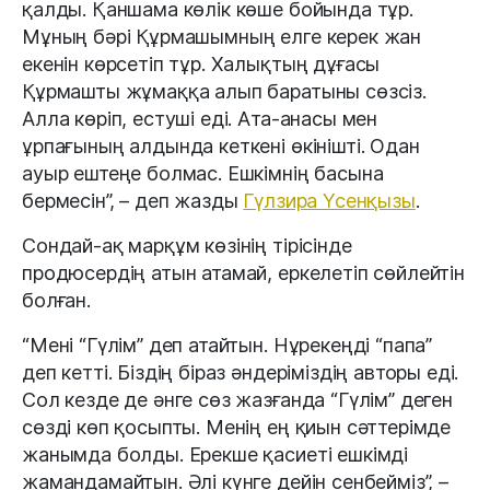
қалды. Қаншама көлік көше бойында тұр.
Мұның бәрі Құрмашымның елге керек жан
екенін көрсетіп тұр. Халықтың дұғасы
Құрмашты жұмаққа алып баратыны сөзсіз.
Алла көріп, естуші еді. Ата-анасы мен
ұрпағының алдында кеткені өкінішті. Одан
ауыр ештеңе болмас. Ешкімнің басына
бермесін”, – деп жазды
Гүлзира Үсенқызы
.
Сондай-ақ марқұм көзінің тірісінде
продюсердің атын атамай, еркелетіп сөйлейтін
болған.
“Мені “Гүлім” деп атайтын. Нұрекеңді “папа”
деп кетті. Біздің біраз әндеріміздің авторы еді.
Сол кезде де әнге сөз жазғанда “Гүлім” деген
сөзді көп қосыпты. Менің ең қиын сәттерімде
жанымда болды. Ерекше қасиеті ешкімді
жамандамайтын. Әлі күнге дейін сенбейміз”, –