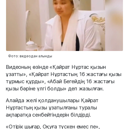
Фото: видеодан алынды
Видеоның өзінде «Қайрат Нұртас қызын
ұзатты», «Қайрат Нұртастың 16 жастағы қызы
тұрмыс құрды», «Абай Бегейдің 16 жастағы
қызы бәріне үлгі болды» деп жазылған.
Алайда желі қолданушылары Қайрат
Нұртастың қызы ұзатылғаны туралы
ақпаратқа сенбейтіндерін білдірді.
«Отірік шығар, Оқуға түскен емес пе»,