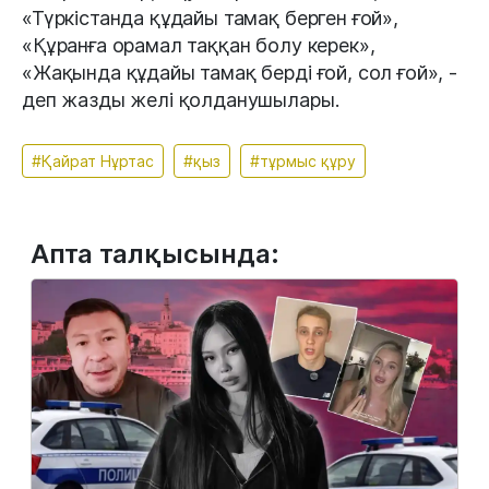
«Түркістанда құдайы тамақ берген ғой»,
«Құранға орамал таққан болу керек»,
«Жақында құдайы тамақ берді ғой, сол ғой», -
деп жазды желі қолданушылары.
#Қайрат Нұртас
#қыз
#тұрмыс құру
Апта талқысында: