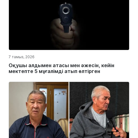
7 тамыз, 2026
Оқушы алдымен атасы мен әжесін, кейін
мектепте 5 мұғалімді атып өлтірген