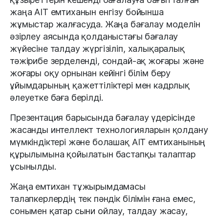
жаңа AIT емтиханын енгізу бойынша
жұмыстар жалғасуда. Жаңа бағалау моделін
әзірлеу аясында қолданыстағы бағалау
жүйесіне талдау жүргізіліп, халықаралық
тәжірибе зерделенді, сондай-ақ жоғары және
жоғары оқу орнынан кейінгі білім беру
ұйымдарының қажеттіліктері мен кадрлық
әлеуетке баға берілді.
Презентация барысында бағалау үдерісінде
жасанды интеллект технологияларын қолдану
мүмкіндіктері және болашақ AIT емтиханының
құрылымына қойылатын бастапқы талаптар
ұсынылды.
Жаңа емтихан тұжырымдамасы
талапкерлердің тек пәндік білімін ғана емес,
сонымен қатар сыни ойлау, талдау жасау,