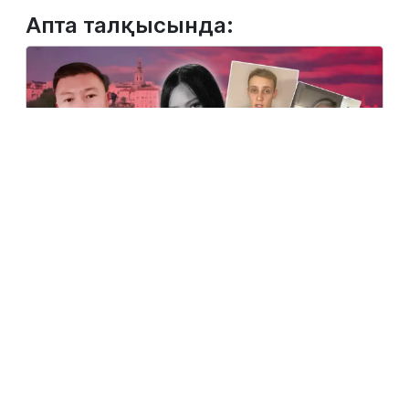
Апта талқысында:
2 тамыз, 2026
Сербияда көз жұмған қазақ қызына қатысты
жаңа деректер шықты