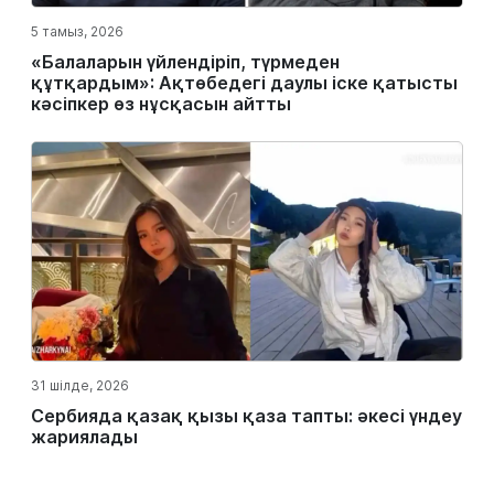
5 тамыз, 2026
«Балаларын үйлендіріп, түрмеден
құтқардым»: Ақтөбедегі даулы іске қатысты
кәсіпкер өз нұсқасын айтты
31 шілде, 2026
Сербияда қазақ қызы қаза тапты: әкесі үндеу
жариялады