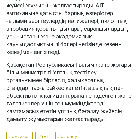
жүйесі жұмысын жалғастырады. AIT
емтиханына қатысты барлық өзгерістер
ғылыми зерттеулердің нәтижелері, пилоттық
апробация қорытындылары, сарапшылардың
ұсыныстары және академиялық
қауымдастықтың пікірлері негізінде кезең-
кезеңімен енгізіледі.
Қазақстан Республикасы Ғылым және жоғары
білім министрлігі Ұлттық тестілеу
орталығымен бірлесіп, халықаралық
стандарттарға сәйкес келетін, ашықтық пен
объективтілік қағидаттарына негізделген және
талапкерлер үшін тең мүмкіндіктерді
қамтамасыз ететін ұлттық бағалау жүйесін
дамыту жұмыстарын жалғастырады.
#емтихан
#ҰБТ
#әзірлеу