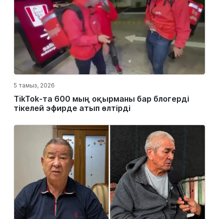
5 тамыз, 2026
TikTok-та 600 мың оқырманы бар блогерді
тікелей эфирде атып өлтірді