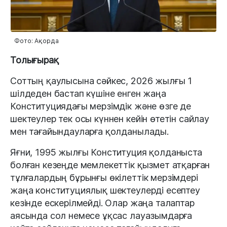
Фото: Ақорда
Толығырақ
Соттың қаулысына сәйкес, 2026 жылғы 1
шілдеден бастап күшіне енген жаңа
Конституциядағы мерзімдік және өзге де
шектеулер тек осы күннен кейін өтетін сайлау
мен тағайындауларға қолданылады.
Яғни, 1995 жылғы Конституция қолданыста
болған кезеңде мемлекеттік қызмет атқарған
тұлғалардың бұрынғы өкілеттік мерзімдері
жаңа конституциялық шектеулерді есептеу
кезінде ескерілмейді. Олар жаңа талаптар
аясында сол немесе ұқсас лауазымдарға