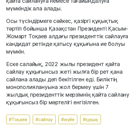
қайта сайлануға немесе тағайындалуға
мүмкіндік ала алады.
Осы түсіндірмеге сәйкес, қазіргі құқықтық
тәртіп бойынша Қазақстан Президенті Қасым-
Жомарт Тоқаев алдағы президенттік сайлауға
кандидат ретінде қатысу құқығына ие болуы
мүмкін.
Еске салайық, 2022 жылы президент қайта
сайлау құқығынсыз жеті жылға бір рет қана
сайлана алады деп бекітілген еді. Биліктің
монополиялануына жол бермеу үшін 7
жылдық президенттік мерзімнің қайта сайлану
құқығынсыз бір мәртелігі енгізілген.
#Тоқаев
#сайлау
#жүйе
#құқық