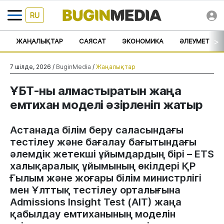
RU
>
ЖАҢАЛЫҚТАР
САЯСАТ
ЭКОНОМИКА
ӘЛЕУМЕТ
7 шілде, 2026 /
BuginMedia
/
Жаңалықтар
ҰБТ-ны алмастыратын жаңа
емтихан моделі әзірленіп жатыр
Астанада білім беру саласындағы
тестілеу және бағалау бағытындағы
әлемдік жетекші ұйымдардың бірі – ETS
халықаралық ұйымының өкілдері ҚР
Ғылым және жоғары білім министрлігі
мен Ұлттық тестілеу орталығына
Admissions Insight Test (AIT) жаңа
қабылдау емтиханының моделін