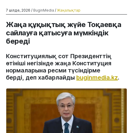
7 шілде, 2026 /
BuginMedia
/
Жаңалықтар
Жаңа құқықтық жүйе Тоқаевқа
сайлауға қатысуға мүмкіндік
береді
Конституциялық сот Президенттің
өтініші негізінде жаңа Конституция
нормаларына ресми түсіндірме
берді, деп хабарлайды
buginmedia.kz
.