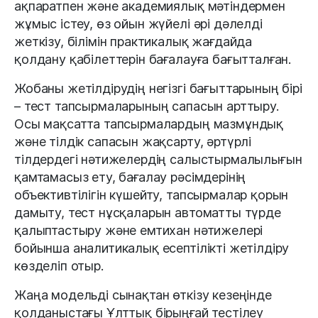
ақпаратпен және академиялық мәтіндермен
жұмыс істеу, өз ойын жүйелі әрі дәлелді
жеткізу, білімін практикалық жағдайда
қолдану қабілеттерін бағалауға бағытталған.
Жобаны жетілдірудің негізгі бағыттарының бірі
– тест тапсырмаларының сапасын арттыру.
Осы мақсатта тапсырмалардың мазмұндық
және тілдік сапасын жақсарту, әртүрлі
тілдердегі нәтижелердің салыстырмалылығын
қамтамасыз ету, бағалау рәсімдерінің
объективтілігін күшейту, тапсырмалар қорын
дамыту, тест нұсқаларын автоматты түрде
қалыптастыру және емтихан нәтижелері
бойынша аналитикалық есептілікті жетілдіру
көзделіп отыр.
Жаңа модельді сынақтан өткізу кезеңінде
қолданыстағы Ұлттық бірыңғай тестілеу