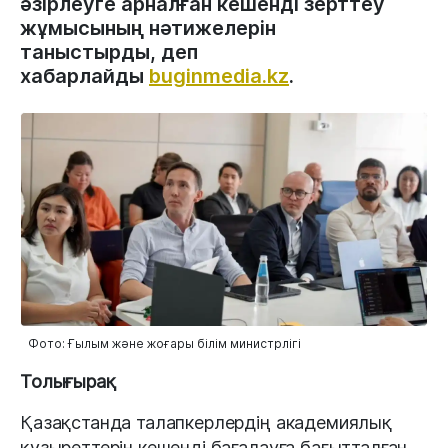
әзірлеуге арналған кешенді зерттеу
жұмысының нәтижелерін
таныстырды, деп
хабарлайды
buginmedia.kz
.
Фото: Ғылым және жоғары білім министрлігі
Толығырақ
Қазақстанда талапкерлердің академиялық
құзыреттерін кешенді бағалауға бағытталған