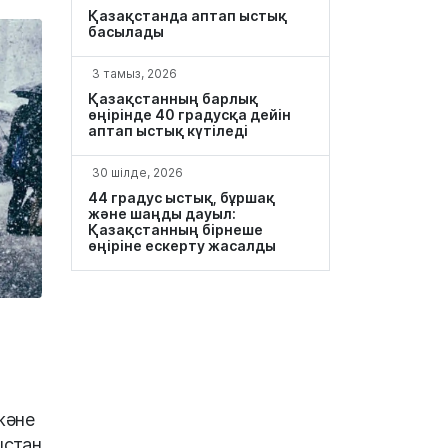
Қазақстанда аптап ыстық
басылады
3 тамыз, 2026
Қазақстанның барлық
өңірінде 40 градусқа дейін
аптап ыстық күтіледі
30 шілде, 2026
44 градус ыстық, бұршақ
және шаңды дауыл:
Қазақстанның бірнеше
өңіріне ескерту жасалды
және
ыстан