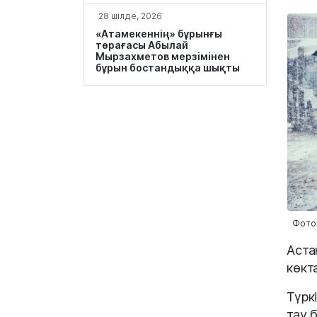
28 шілде, 2026
«Атамекеннің» бұрынғы
төрағасы Абылай
Мырзахметов мерзімінен
бұрын бостандыққа шықты
Фото:
Аста
көкт
Түрк
тау 