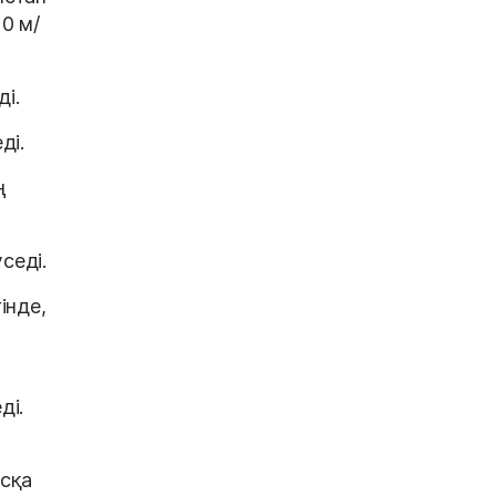
0 м/
і.
ді.
ң
седі.
інде,
ді.
ысқа