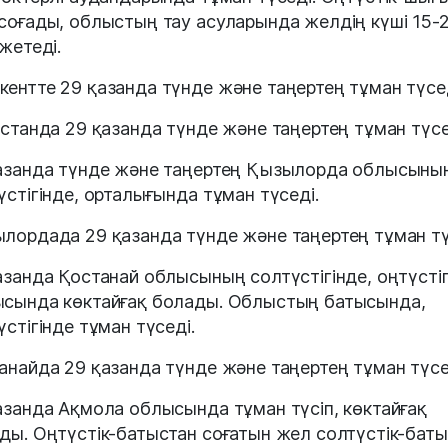
соғады, облыстың тау асуларында желдің күші 15-2
 жетеді.
ентте 29 қазанда түнде және таңертең тұман түсед
істанда 29 қазанда түнде және таңертең тұман түсе
азанда түнде және таңертең Қызылорда облысыны
үстігінде, орталығында тұман түседі.
лордада 29 қазанда түнде және таңертең тұман тү
азанда Қостанай облысының солтүстігінде, оңтүстіг
сында көктайғақ болады. Облыстың батысында,
үстігінде тұман түседі.
анайда 29 қазанда түнде және таңертең тұман түсе
азанда Ақмола облысында тұман түсіп, көктайғақ
ды. Оңтүстік-батыстан соғатын жел солтүстік-бат