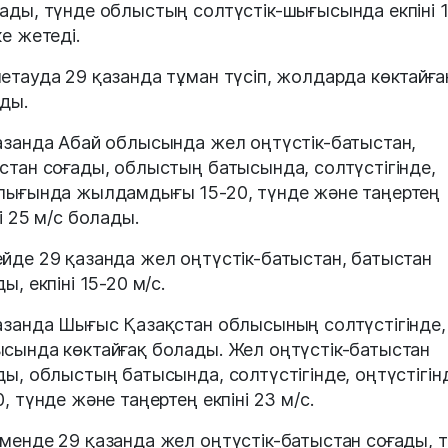
ады, түнде облыстың солтүстік-шығысында екпіні 
ке жетеді.
етауда 29 қазанда тұман түсіп, жолдарда көктайға
ды.
азанда Абай облысында жел оңтүстік-батыстан,
стан соғады, облыстың батысында, солтүстігінде,
лығында жылдамдығы 15-20, түнде және таңертең
ні 25 м/с болады.
йде 29 қазанда жел оңтүстік-батыстан, батыстан
ы, екпіні 15-20 м/с.
азанда Шығыс Қазақстан облысының солтүстігінде,
сында көктайғақ болады. Жел оңтүстік-батыстан
ды, облыстың батысында, солтүстігінде, оңтүстігін
0, түнде және таңертең екпіні 23 м/с.
менде 29 қазанда жел оңтүстік-батыстан соғады, 