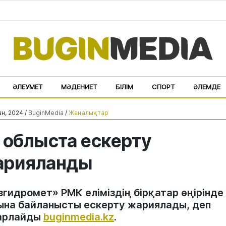
ӘЛЕУМЕТ
МӘДЕНИЕТ
БІЛІМ
СПОРТ
ӘЛЕМДЕ
ан, 2024 /
BuginMedia
/
Жаңалықтар
 облыста ескерту
арияланды
згидромет» РМК еліміздің бірқатар өңірінде
ына байланысты ескерту жариялады, деп
арлайды
buginmedia.kz
.