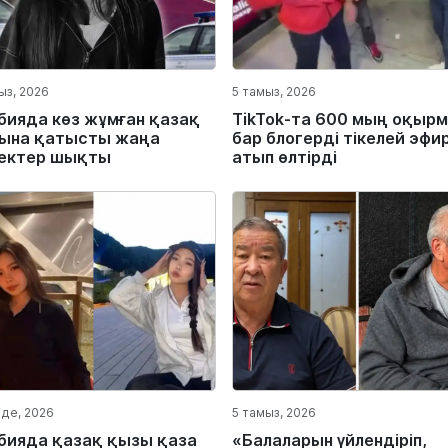
ыз, 2026
5 тамыз, 2026
бияда көз жұмған қазақ
TikTok-та 600 мың оқыр
ына қатысты жаңа
бар блогерді тікелей эфи
ектер шықты
атып өлтірді
лде, 2026
5 тамыз, 2026
бияда қазақ қызы қаза
«Балаларын үйлендіріп,