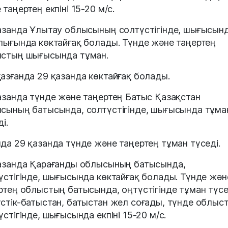
 таңертең екпіні 15-20 м/с.
азанда Ұлытау облысының солтүстігінде, шығысынд
лығында көктайғақ болады. Түнде және таңертең
стың шығысында тұман.
азғанда 29 қазанда көктайғақ болады.
азанда түнде және таңертең Батыс Қазақстан
сының батысында, солтүстігінде, шығысында тұма
і.
да 29 қазанда түнде және таңертең тұман түседі.
азанда Қарағанды облысының батысында,
үстігінде, шығысында көктайғақ болады. Түнде жән
ртең облыстың батысында, оңтүстігінде тұман түсе
стік-батыстан, батыстан жел соғады, түнде облыс
үстігінде, шығысында екпіні 15-20 м/с.