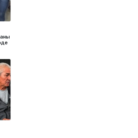
маны
рде