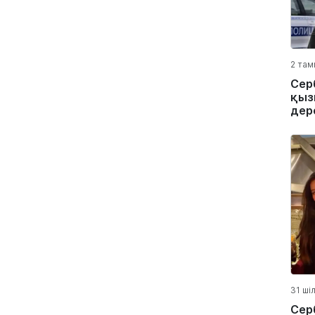
2 там
Сер
қыз
дер
31 ші
Сер