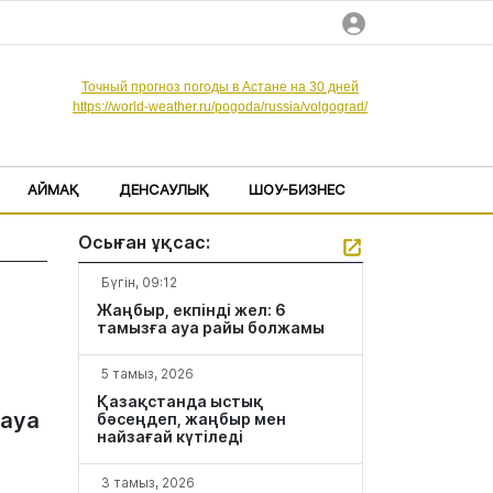
Точный прогноз погоды в Астане на 30 дней
https://world-weather.ru/pogoda/russia/volgograd/
АЙМАҚ
ДЕНСАУЛЫҚ
ШОУ-БИЗНЕС
Осыған ұқсас:
Бүгін, 09:12
Жаңбыр, екпінді жел: 6
тамызға ауа райы болжамы
5 тамыз, 2026
Қазақстанда ыстық
 ауа
бәсеңдеп, жаңбыр мен
найзағай күтіледі
3 тамыз, 2026