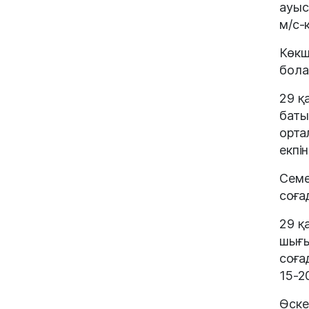
ауыс
м/с-
Көкш
бола
29 қ
баты
орта
екпі
Семе
соғад
29 қ
шығы
соға
15-2
Өске