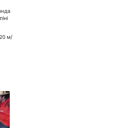
ында
піні
20 м/