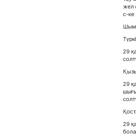
жел 
с-ке
Шымк
Түрк
29 қ
солт
Қызы
29 қ
шығы
солт
Қост
29 қ
бола