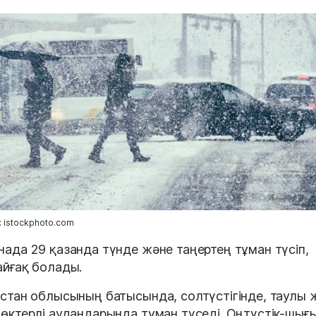
 istockphoto.com
нада 29 қазанда түнде және таңертең тұман түсіп,
айғақ болады.
істан облысының батысында, солтүстігінде, таулы 
бөктерлі аудандарында тұман түседі. Оңтүстік-шығ