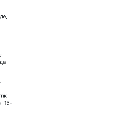
де,
е
нда
,
тік-
і 15-