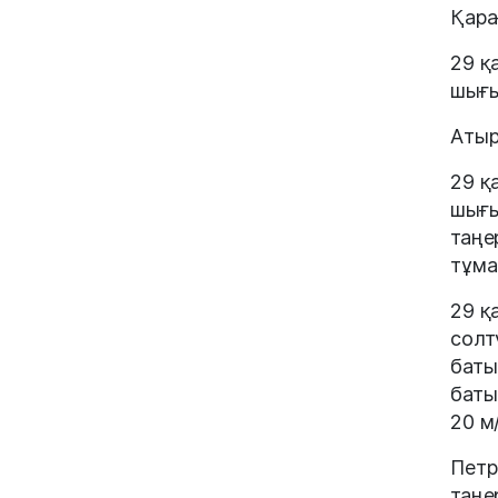
Қара
29 қ
шығы
Атыр
29 қ
шығы
таңе
тұма
29 қ
солт
баты
баты
20 м/
Петр
таңе