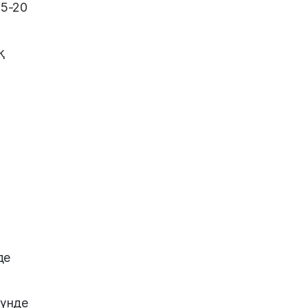
15-20
қ
де
түнде