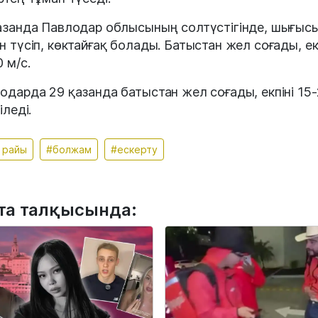
азанда Павлодар облысының солтүстігінде, шығыс
н түсіп, көктайғақ болады. Батыстан жел соғады, ек
 м/с.
одарда 29 қазанда батыстан жел соғады, екпіні 15-
іледі.
 райы
#болжам
#ескерту
та талқысында: