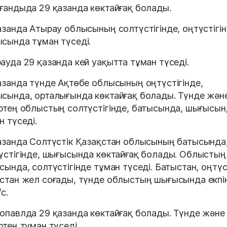
ғандыда 29 қазанда көктайғақ болады.
азанда Атырау облысының солтүстігінде, оңтүстігін
сында тұман түседі.
ауда 29 қазанда кей уақытта тұман түседі.
азанда түнде Ақтөбе облысының оңтүстігінде,
сында, орталығында көктайғақ болады. Түнде жән
ртең облыстың солтүстігінде, батысында, шығысы
н түседі.
азанда Солтүстік Қазақстан облысының батысында
үстігінде, шығысында көктайғақ болады. Облыстың
сында, солтүстігінде тұман түседі. Батыстан, оңтүс
стан жел соғады, түнде облыстың шығысында екпін
с.
опавлда 29 қазанда көктайғақ болады. Түнде және
ртең тұман түседі.