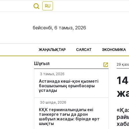
RU
бейсенбі, 6 тамыз, 2026
ЖАҢАЛЫҚТАР
САЯСАТ
ЭКОНОМИКА
Шұғыл
29 қаз
3 тамыз, 2026
14
Астанада көші-қон қызметі
басшысының орынбасары
ж
ұсталды
30 шілде, 2026
«Қа
КҚК терминалындағы екі
танкерге тағы да дрон
рай
шабуыл жасады: бірінде өрт
хаб
шықты