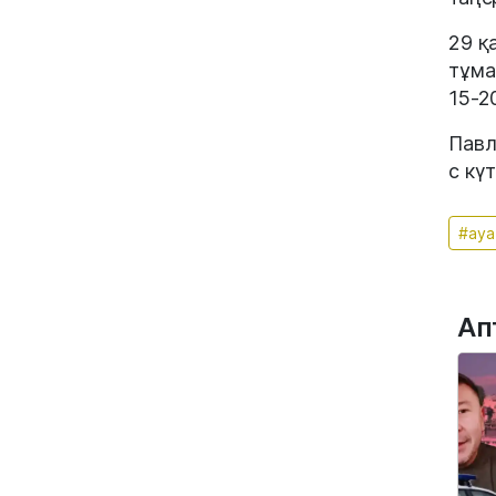
29 қ
тұма
15-20
Павл
с күт
#ауа
Ап