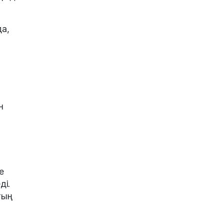
а,
н
е
ді.
тың