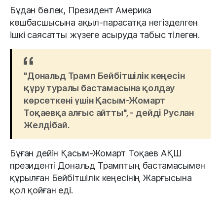
Бұдан бөлек, Президент Америка
көшбасшысына ақыл-парасатқа негізделген
ішкі саясатты жүзеге асыруда табыс тілеген.
"Дональд Трамп Бейбітшілік кеңесін
құру туралы бастамасына қолдау
көрсеткені үшін Қасым-Жомарт
Тоқаевқа алғыс айтты", - дейді Руслан
Желдібай.
Бұған дейін Қасым-Жомарт Тоқаев АҚШ
президенті Дональд Трамптың бастамасымен
құрылған Бейбітшілік кеңесінің Жарғысына
қол қойған еді.
#Тоқаев
#Трамп
#Давос