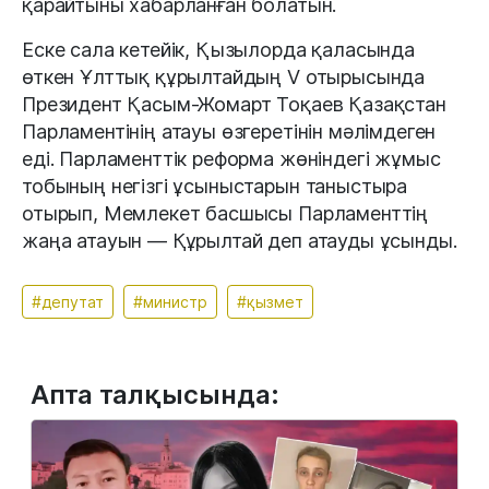
қарайтыны хабарланған болатын.
Еске сала кетейік, Қызылорда қаласында
өткен Ұлттық құрылтайдың V отырысында
Президент Қасым-Жомарт Тоқаев Қазақстан
Парламентінің атауы өзгеретінін мәлімдеген
еді. Парламенттік реформа жөніндегі жұмыс
тобының негізгі ұсыныстарын таныстыра
отырып, Мемлекет басшысы Парламенттің
жаңа атауын — Құрылтай деп атауды ұсынды.
#депутат
#министр
#қызмет
Апта талқысында: