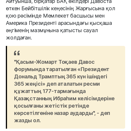
Айтуынша, бірқатар БАҚ өкілдері Давоста
өткен Бейбітшілік кеңесінің Жарғысына қол
қою рәсімінде Мемлекет басшысы мен
Америка Президенті арасындағы қысқаша
әңгіменің мазмұнына қатысты сауал
жолдаған.
"Қасым-Жомарт Тоқаев Давос
форумында таратылған «Президент
Дональд Трамптың 365 күн ішіндегі
365 жеңісі» деп аталатын ресми
құжаттың 177-тармағында
Қазақстанның Ибраһим келісімдеріне
қосылғаны жетістік ретінде
көрсетілгеніне назар аударды", - деп
жазды ол.