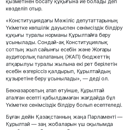
қызметінен босату құқығына ие болады деп
көзделіп отыр.
«Конституциядағы Мәжіліс депутаттарының
Үкіметке көпшілік дауыспен сенімсіздік білдіру
құқығы туралы норманы Құрылтайға беру
ұсынылады. Сондай-ақ Конституциялық
соттың жыл сайынғы есебін және Жоғары
аудиторлық палатаның (ЖАП) бюджеттің
атқарылуы туралы жылына екі рет берілетін
есебін өзгеріссіз қалдырып, Құрылтайдың
құзыретіне беру ұсынылады», — деді ол.
Бекназаровтың атап өтуінше, Құрылтай
аталған есепті қабылдамаған жағдайда бұл
Үкіметке сенімсіздік білдіру болып есептеледі.
Бұған дейін Қазақстанның жаңа Парламенті —
Құрылтай — заң жобаларын үш оқылымда