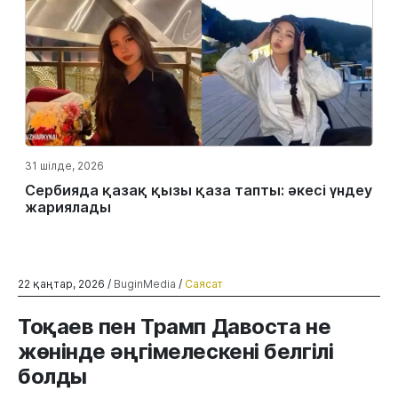
31 шілде, 2026
Сербияда қазақ қызы қаза тапты: әкесі үндеу
жариялады
22 қаңтар, 2026 /
BuginMedia
/
Саясат
Тоқаев пен Трамп Давоста не
жөнінде әңгімелескені белгілі
болды