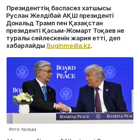
Президенттің баспасөз хатшысы
Руслан Желдібай АҚШ президенті
Дональд Трамп пен Қазақстан
президенті Қасым-Жомарт Тоқаев не
туралы сөйлескенін жария етті, деп
хабарлайды
Buginmedia.kz
.
Фото: Ақорда