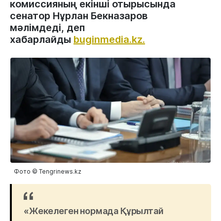
комиссияның екінші отырысында
сенатор Нұрлан Бекназаров
мәлімдеді, деп
хабарлайды
buginmedia.kz.
Фото © Tengrinews.kz
«Жекелеген нормада Құрылтай