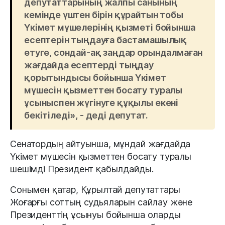
депутаттарының жалпы санының
кемінде үштен бірін құрайтын тобы
Үкімет мүшелерінің қызметі бойынша
есептерін тыңдауға бастамашылық
етуге, сондай-ақ заңдар орындалмаған
жағдайда есептерді тыңдау
қорытындысы бойынша Үкімет
мүшесін қызметтен босату туралы
ұсыныспен жүгінуге құқылы екені
бекітіледі», - деді депутат.
Сенатордың айтуынша, мұндай жағдайда
Үкімет мүшесін қызметтен босату туралы
шешімді Президент қабылдайды.
Сонымен қатар, Құрылтай депутаттары
Жоғарғы соттың судьяларын сайлау және
Президенттің ұсынуы бойынша оларды