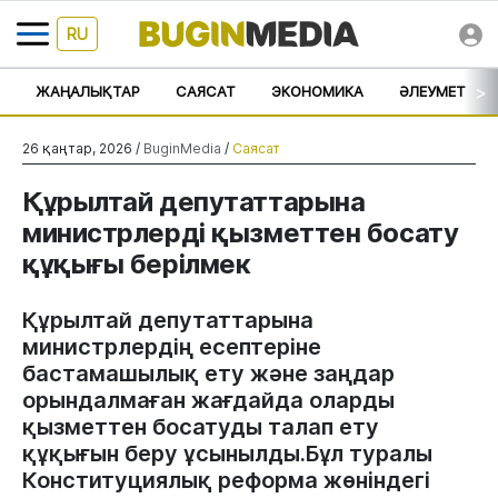
RU
>
ЖАҢАЛЫҚТАР
САЯСАТ
ЭКОНОМИКА
ӘЛЕУМЕТ
26 қаңтар, 2026 /
BuginMedia
/
Саясат
Құрылтай депутаттарына
министрлерді қызметтен босату
құқығы берілмек
Құрылтай депутаттарына
министрлердің есептеріне
бастамашылық ету және заңдар
орындалмаған жағдайда оларды
қызметтен босатуды талап ету
құқығын беру ұсынылды.Бұл туралы
Конституциялық реформа жөніндегі