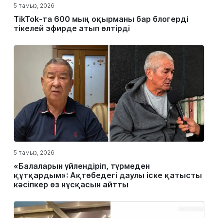
5 тамыз, 2026
TikTok-та 600 мың оқырманы бар блогерді
тікелей эфирде атып өлтірді
5 тамыз, 2026
«Балаларын үйлендіріп, түрмеден
құтқардым»: Ақтөбедегі даулы іске қатысты
кәсіпкер өз нұсқасын айтты