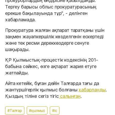
прокурорлардың өндірісіне қабылданды.
Тергеу барысы облыс прокуратурасының
ерекше бақылауында тұр", - делінген
хабарламада.
Прокуратура жалған ақпарат таратқаны үшін
заңмен жауапкершілік көзделгенін ескертеді
және тек ресми дереккөздерге сенуге
шақырады.
ҚР Қылмыстық-процестік кодексінің 201-
бабына сәйкес, өзге ақпарат жария етуге
жатпайды.
Айта кетейік, бұған дейін Талғарда тағы да
жантүршігерлік қылмыс болғаны
хабарланды
.
Қыздың тіліне сегіз тігіс
салынған
.
#Талғар
#қылмыс
#іс