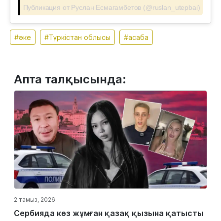
Публикация от Руслан Есмагамбетов (@ruslan_utepbai)
#әке
#Түркістан облысы
#асаба
Апта талқысында:
2 тамыз, 2026
Сербияда көз жұмған қазақ қызына қатысты