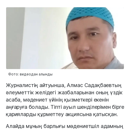
Фото: видеодан алынды
Журналистің айтуынша, Алмас Садақбаевтың
әлеуметтік желідегі жазбаларынан оның үздік
асаба, мәдениет үйінің қызметкері екенін
аңғаруға болады. Тіпті ауыл шенділерімен бірге
қарияларды құрметтеу акциясына қатысқан.
Алайда мұның барлығы мәдениетшіл адамның