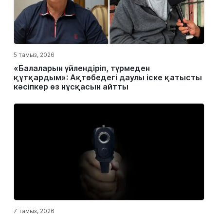
5 тамыз, 2026
«Балаларын үйлендіріп, түрмеден
құтқардым»: Ақтөбедегі даулы іске қатысты
кәсіпкер өз нұсқасын айтты
7 тамыз, 2026