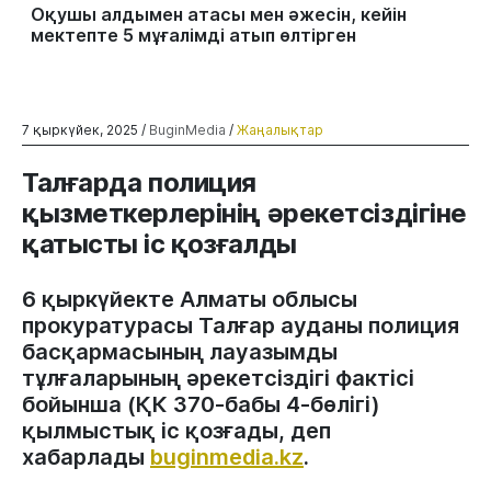
Оқушы алдымен атасы мен әжесін, кейін
мектепте 5 мұғалімді атып өлтірген
7 қыркүйек, 2025 /
BuginMedia
/
Жаңалықтар
Талғарда полиция
қызметкерлерінің әрекетсіздігіне
қатысты іс қозғалды
6 қыркүйекте Алматы облысы
прокуратурасы Талғар ауданы полиция
басқармасының лауазымды
тұлғаларының әрекетсіздігі фактісі
бойынша (ҚК 370-бабы 4-бөлігі)
қылмыстық іс қозғады, деп
хабарлады
buginmedia.kz
.