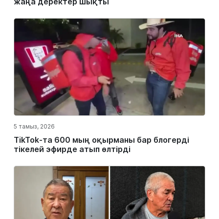
жаңа деректер шықты
5 тамыз, 2026
TikTok-та 600 мың оқырманы бар блогерді
тікелей эфирде атып өлтірді