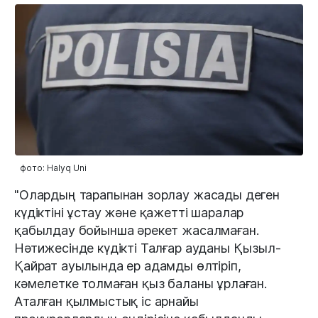
фото: Halyq Uni
"Олардың тарапынан зорлау жасады деген
күдіктіні ұстау және қажетті шаралар
қабылдау бойынша әрекет жасалмаған.
Нәтижесінде күдікті Талғар ауданы Қызыл-
Қайрат ауылында ер адамды өлтіріп,
кәмелетке толмаған қыз баланы ұрлаған.
Аталған қылмыстық іс арнайы