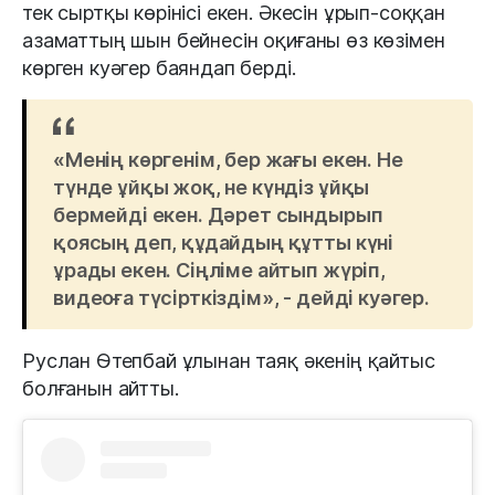
тек сыртқы көрінісі екен. Әкесін ұрып-соққан
азаматтың шын бейнесін оқиғаны өз көзімен
көрген куәгер баяндап берді.
«Менің көргенім, бер жағы екен. Не
түнде ұйқы жоқ, не күндіз ұйқы
бермейді екен. Дәрет сындырып
қоясың деп, құдайдың құтты күні
ұрады екен. Сіңліме айтып жүріп,
видеоға түсірткіздім», - дейді куәгер.
Руслан Өтепбай ұлынан таяқ әкенің қайтыс
болғанын айтты.