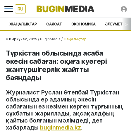
RU
>
ЖАҢАЛЫҚТАР
САЯСАТ
ЭКОНОМИКА
ӘЛЕУМЕТ
8 қыркүйек, 2025 /
BuginMedia
/
Жаңалықтар
Түркістан облысында асаба
әкесін сабаған: оқиға куәгері
жантүршігерлік жайтты
баяндады
Журналист Руслан Өтепбай Түркістан
облысында ер адамның әкесін
сабағанын өз көзімен көрген тұрғынның
сұхбатын жариялады, ақсақалдфың
қайтыс болғанын мәлімдеді, деп
хабарлады
buginmedia.kz
.