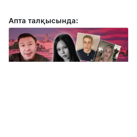
Апта талқысында:
2 тамыз, 2026
Сербияда көз жұмған қазақ қызына қатысты
жаңа деректер шықты