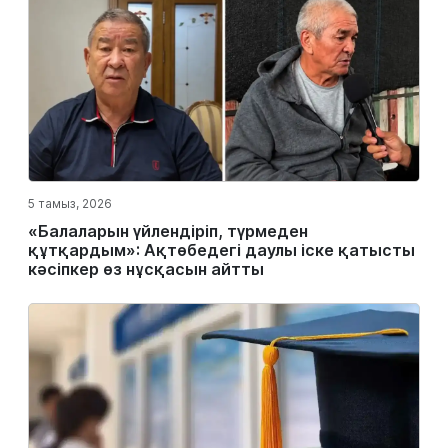
5 тамыз, 2026
«Балаларын үйлендіріп, түрмеден
құтқардым»: Ақтөбедегі даулы іске қатысты
кәсіпкер өз нұсқасын айтты