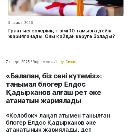
5 тамыз, 2026
Грант иегерлерінің тізімі 10 тамызға дейін
жарияланады. Оны қайдан көруге болады?
7 шілде, 2025 /
BuginMedia
/
Шоу-Бизнес
«Балапан, біз сені күтеміз»:
танымал блогер Елдос
Қадырханов алғаш рет әке
атанатын жариялады
«Колобок» лақап атымен танылған
блогер Елдос Қадырханов әке
атанатынын жариялады, деп