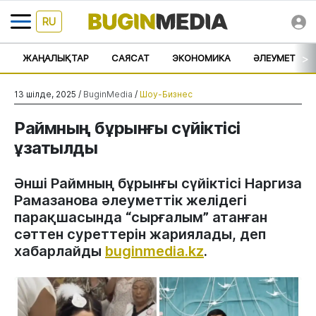
RU
>
ЖАҢАЛЫҚТАР
САЯСАТ
ЭКОНОМИКА
ӘЛЕУМЕТ
13 шілде, 2025 /
BuginMedia
/
Шоу-Бизнес
Раймның бұрынғы сүйіктісі
ұзатылды
Әнші Раймның бұрынғы сүйіктісі Наргиза
Рамазанова әлеуметтік желідегі
парақшасында “сырғалым” атанған
сәттен суреттерін жариялады, деп
хабарлайды
buginmedia.kz
.