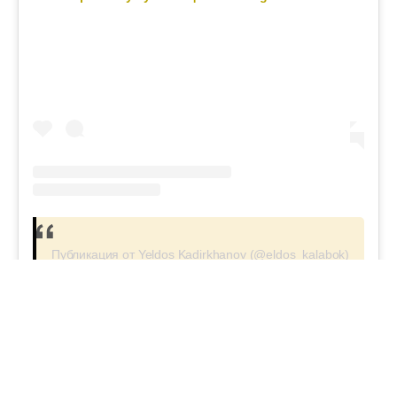
Публикация от Yeldos Kadirkhanov (@eldos_kalabok)
#бала
#әке
#блогер
Апта талқысында: