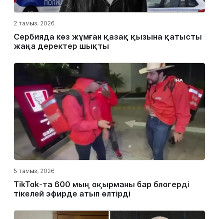
2 тамыз, 2026
Сербияда көз жұмған қазақ қызына қатысты
жаңа деректер шықты
5 тамыз, 2026
TikTok-та 600 мың оқырманы бар блогерді
тікелей эфирде атып өлтірді