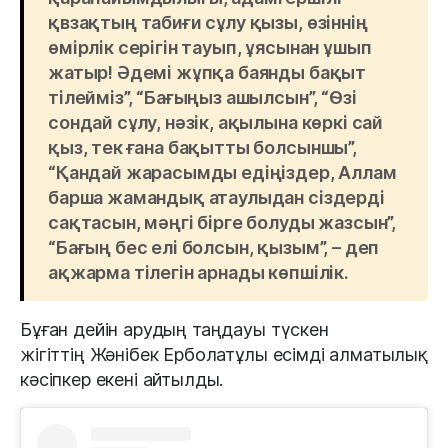
қвзақтың табиғи сұлу қызы, өзіннің
өмірлік серігін тауып, ұясынан ұшып
жатыр! Әдемі жұпқа баянды бақыт
тілейміз”, “Бағыңыз ашылсын”, “Өзі
сондай сұлу, нәзік, ақылына көркі сай
қыз, тек ғана бақытты болсыншы”,
“Қандай жарасымды едіңіздер, Аллам
барша жамандық атаулыдан сіздерді
сақтасын, мәңгі бірге болуды жазсын”,
“Бағың бес елі болсын, қызым”, – деп
ақжарма тілегін арнады көпшілік.
Бұған дейін арудың таңдауы түскен
жігіттің Жәнібек Ерболатұлы есімді алматылық
кәсіпкер екені айтылды.