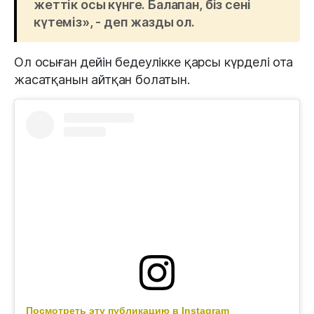
жеттік осы күнге. Балапан, біз сені
күтеміз», - деп жазды ол.
Ол осыған дейін бедеулікке қарсы күрделі ота
жасатқанын айтқан болатын.
Посмотреть эту публикацию в Instagram