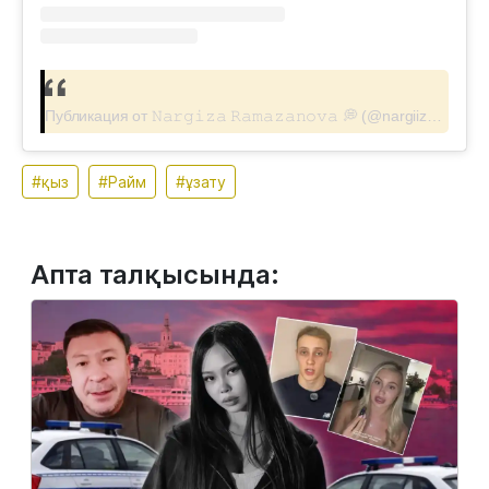
Публикация от 𝙽𝚊𝚛𝚐𝚒𝚣𝚊 𝚁𝚊𝚖𝚊𝚣𝚊𝚗𝚘𝚟𝚊 💭 (@nargiizaaa)
#қыз
#Райм
#ұзату
Апта талқысында: