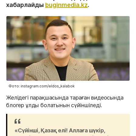
хабарлайды
buginmedia.kz
.
Фото: instagram.com/eldos_kalabok
Желідегі парақшасында тараған видеосында
блогер ұлды болатынын сүйіншіледі.
«Сүйінші, Қазақ елі! Аллаға шүкір,