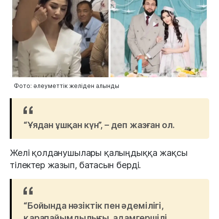
Фото: әлеуметтік желіден алынды
“Ұядан ұшқан күн”, – деп жазған ол.
Желі қолданушылары қалыңдыққа жақсы
тілектер жазып, батасын берді.
“Бойында нәзіктік пен әдемілігі,
қарапайымдылығы, адамгершілі