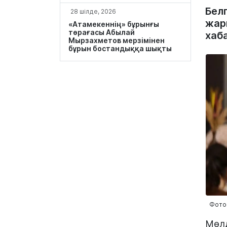
Бел
28 шілде, 2026
жар
«Атамекеннің» бұрынғы
төрағасы Абылай
хаб
Мырзахметов мерзімінен
бұрын бостандыққа шықты
Фото:
Мөлд