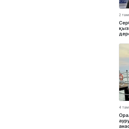
2 там
Сер
қыз
дер
4 там
Ора
аур
ана