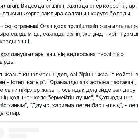
ялаған. Видеода әншінің сахнада өнер көрсетіп, ар
лғысын жерге лақтыра салғанын көруге болады.
 – фонограмма! Оған қоса тәлпіштеніп жамылғыны ж
ыра салдым да, сахнада ерігіп, жеңімді түріп тұрмын
жазды әнші.
 қолданушылары әншінің видеосына түрлі пікір
ырды.
т жазып қиналмасын деп, өзі бірінші жазып қойған ғ
генін істеп жатыр", "Орамалды аяқ астына тастаған",
не сыни пікірлер жазып, осындай деңгейде әзілдесу
мнің қолынан келе бермейтін дүние", "Қатырдыңыз,
ір ханым", "Дауыс, харизма деген баршылық", - де
ы олар.