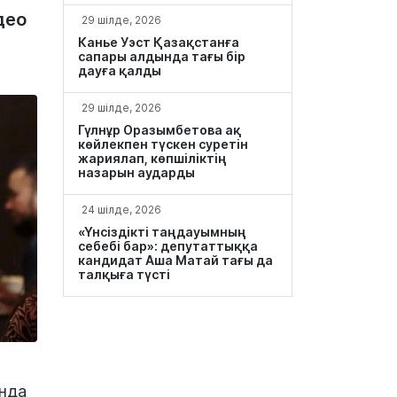
део
29 шілде, 2026
Канье Уэст Қазақстанға
сапары алдында тағы бір
дауға қалды
29 шілде, 2026
Гүлнұр Оразымбетова ақ
көйлекпен түскен суретін
жариялап, көпшіліктің
назарын аударды
24 шілде, 2026
«Үнсіздікті таңдауымның
себебі бар»: депутаттыққа
кандидат Аша Матай тағы да
талқыға түсті
ында