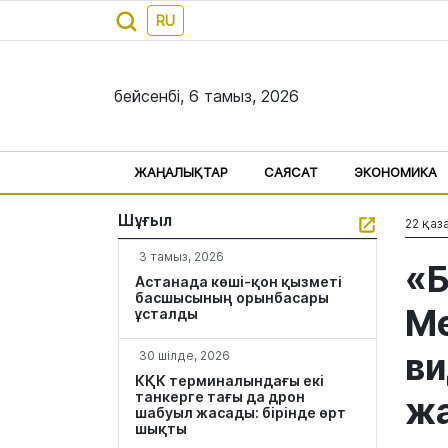
RU
бейсенбі, 6 тамыз, 2026
ЖАҢАЛЫҚТАР
САЯСАТ
ЭКОНОМИКА
Шұғыл
22 қаза
3 тамыз, 2026
«Б
Астанада көші-қон қызметі
басшысының орынбасары
Мө
ұсталды
ви
30 шілде, 2026
КҚК терминалындағы екі
танкерге тағы да дрон
ж
шабуыл жасады: бірінде өрт
шықты