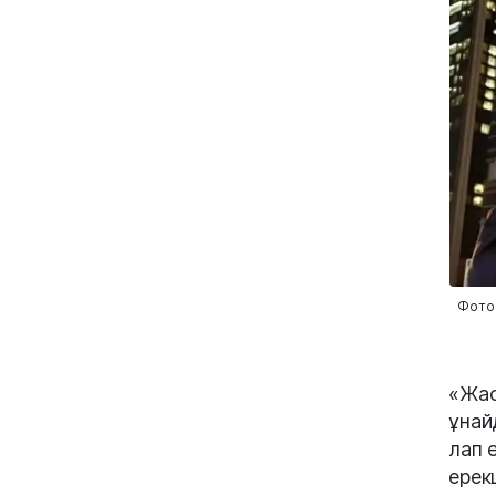
Фото:
«Жасы
ұнай
лап 
ерек