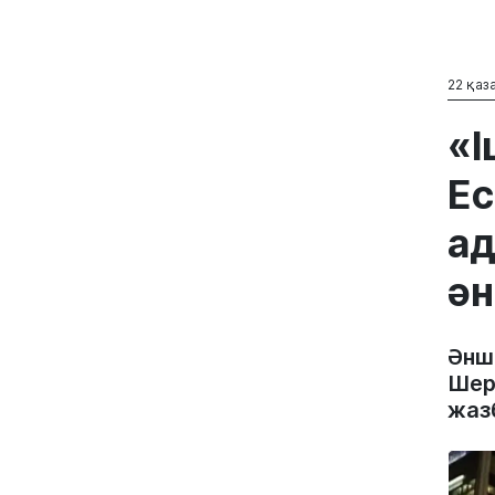
22 қаза
«І
Ес
ад
ән
Әнш
Шер
жаз