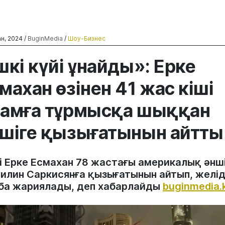
н, 2024 /
BuginMedia
/
Шоу-Бизнес
шкі күйі ұнайды»: Ерке
махан өзінен 41 жас кіші
амға тұрмысқа шыққан
шіге қызығатынын айтты
і Ерке Есмахан 78 жастағы америкалық әнш
илин Саркисянға қызығатынын айтып, желі
ба жариялады, деп хабарлайды
buginmedia.