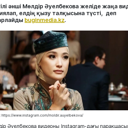
гілі әнші Мөлдір Әуелбекова желіде жаңа ви
иялап, елдің қызу талқысына түсті, деп
арлайды
buginmedia.kz
.
 https://www.instagram.com/moldir.auyelbekova/
ір Әуелбекова видеоны Instagram-дағы парақшас