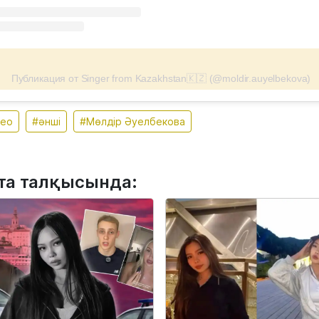
Публикация от Singer from Kazakhstan🇰🇿 (@moldir.auyelbekova)
део
#әнші
#Мөлдір Әуелбекова
та талқысында: