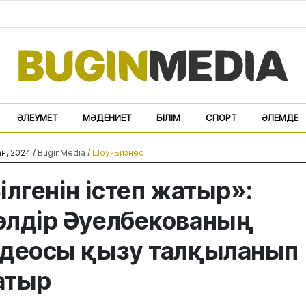
ӘЛЕУМЕТ
МӘДЕНИЕТ
БІЛІМ
СПОРТ
ӘЛЕМДЕ
н, 2024 /
BuginMedia
/
Шоу-Бизнес
ілгенін істеп жатыр»:
лдір Әуелбекованың
деосы қызу талқыланып
атыр