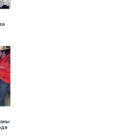
за
маны
рде