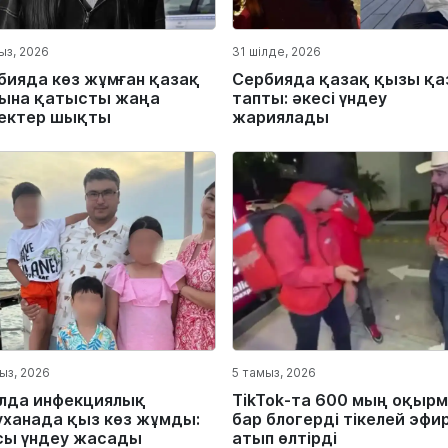
ыз, 2026
31 шілде, 2026
бияда көз жұмған қазақ
Сербияда қазақ қызы қа
ына қатысты жаңа
тапты: әкесі үндеу
ектер шықты
жариялады
ыз, 2026
5 тамыз, 2026
лда инфекциялық
TikTok-та 600 мың оқыр
уханада қыз көз жұмды:
бар блогерді тікелей эфи
сы үндеу жасады
атып өлтірді