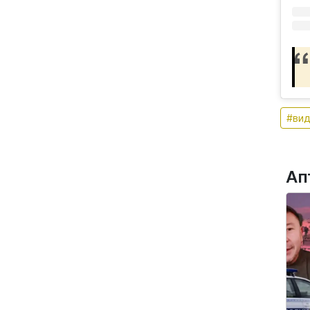
#ви
Ап