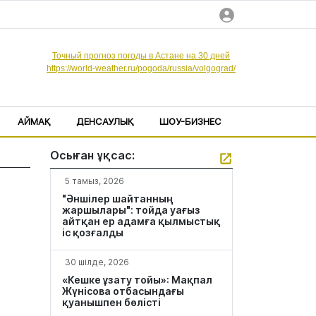
Точный прогноз погоды в Астане на 30 дней
https://world-weather.ru/pogoda/russia/volgograd/
АЙМАҚ
ДЕНСАУЛЫҚ
ШОУ-БИЗНЕС
Осыған ұқсас:
5 тамыз, 2026
"Әншілер шайтанның
жаршылары": тойда уағыз
айтқан ер адамға қылмыстық
іс қозғалды
30 шілде, 2026
«Кешке ұзату тойы»: Мақпал
Жүнісова отбасындағы
қуанышпен бөлісті