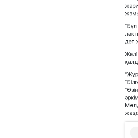
жари
жамы
"Бұл
лақт
деп 
Желі
қалд
"Жұр
"Біл
"Өзі
әркі
Мөлд
жазд