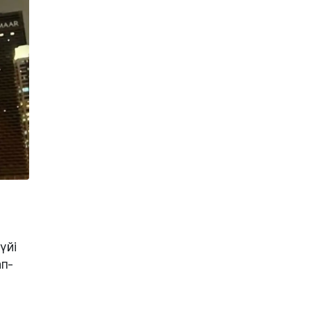
үйі
ап-