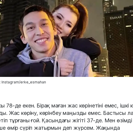
 Instagram/erke_esmahan
 78-де екен. Бірақ маған жас көрінетіні емес, ішкі к
ды. Жас көріну, көрінбеу маңызды емес. Бастысы л
етіп тұрғаны ғой. Қасындағы жігіті 37-де. Мен өзімді
ше өмір сүріп жатырмын деп жүрсем. Жақында