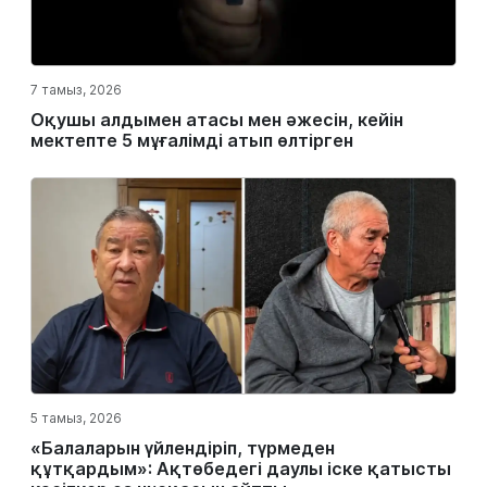
7 тамыз, 2026
Оқушы алдымен атасы мен әжесін, кейін
мектепте 5 мұғалімді атып өлтірген
5 тамыз, 2026
«Балаларын үйлендіріп, түрмеден
құтқардым»: Ақтөбедегі даулы іске қатысты