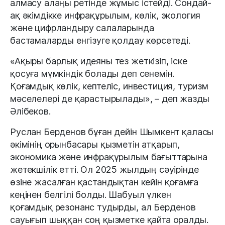
алмасу алаңы ретінде жұмыс істейді. Сондай-
ақ әкімдікке инфрақұрылым, көлік, экология
және цифрландыру салаларында
бастамаларды енгізуге қолдау көрсетеді.
«Ақыры барлық идеяны тез жеткізіп, іске
қосуға мүмкіндік болады деп сенемін.
Қоғамдық көлік, кептеліс, инвестиция, туризм
мәселелері де қарастырылады», – деп жазды
Әлібеков.
Руслан Берденов бұған дейін Шымкент қаласы
әкімінің орынбасары қызметін атқарып,
экономика және инфрақұрылым бағыттарына
жетекшілік етті. Ол 2025 жылдың сәуірінде
өзіне жасалған қастандықтан кейін қоғамға
кеңінен белгілі болды. Шабуыл үлкен
қоғамдық резонанс тудырды, ал Берденов
сауығып шыққан соң қызметке қайта оралды.