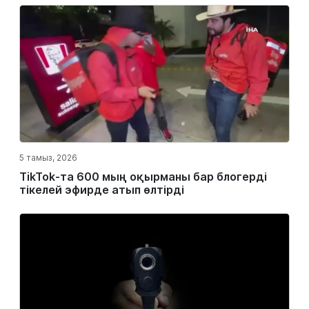
5 тамыз, 2026
TikTok-та 600 мың оқырманы бар блогерді
тікелей эфирде атып өлтірді