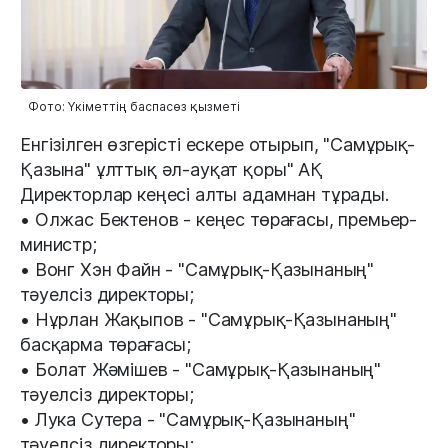
Фото: Үкіметтің баспасөз қызметі
Енгізілген өзгерісті ескере отырып, "Самұрық-
Қазына" ұлттық әл-ауқат қоры" АҚ
Директорлар кеңесі алты адамнан тұрады.
• Олжас Бектенов - кеңес төрағасы, премьер-
министр;
• Вонг Хэн Файн - "Самұрық-Қазынаның"
тәуелсіз директоры;
• Нұрлан Жақыпов - "Самұрық-Қазынаның"
басқарма төрағасы;
• Болат Жәмішев - "Самұрық-Қазынаның"
тәуелсіз директоры;
• Лука Сутера - "Самұрық-Қазынаның"
тәуелсіз директоры;