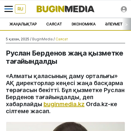
RU
>
ЖАҢАЛЫҚТАР
САЯСАТ
ЭКОНОМИКА
ӘЛЕУМЕТ
5 қазан, 2025 /
BuginMedia
/
Саясат
Руслан Берденов жаңа қызметке
тағайындалды
«Алматы қаласының даму орталығы»
АҚ директорлар кеңесі жаңа басқарма
төрағасын бекітті. Бұл қызметке Руслан
Берденов тағайындалды, деп
хабарлайды
buginmedia.kz
Orda.kz-ке
сілтеме жасап.