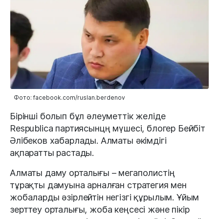
Фото: facebook.com/ruslan.berdenov
Бірінші болып бұл әлеуметтік желіде
Respublica партиясынцң мүшесі, блогер Бейбіт
Әлібеков хабарлады. Алматы әкімдігі
ақпаратты растады.
Алматы даму орталығы – мегаполистің
тұрақты дамуына арналған стратегия мен
жобаларды әзірлейтін негізгі құрылым. Ұйым
зерттеу орталығы, жоба кеңсесі және пікір