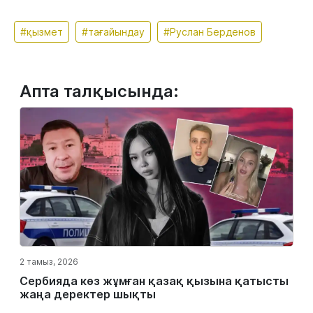
#қызмет
#тағайындау
#Руслан Берденов
Апта талқысында:
2 тамыз, 2026
Сербияда көз жұмған қазақ қызына қатысты
жаңа деректер шықты