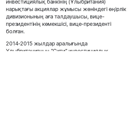
инвестициялық банкінің (Ұлыбритания)
нарықтағы акциялар жұмысы жөніндегі өңірлік
дивизионының аға талдаушысы, вице-
президентінің көмекшісі, вице-президенті
болған.
2014-2015 жылдар аралығында
Ұлыбританияның "Сити" инвестициялық
банкінің Еуропа, Таяу Шығыс және Африка
бойынша Стратегиялық жоспарлау және
талдау өңірлік тобының вице-президенті
лауазымын атқарған. 2015-2017 жылдары
Қазақстанның "Ситибанкінде" бас қаржы
директоры, басқарма төрағасының
орынбасары, аға вице-президенті болған.
2017-2020 жылдар аралығында Ресей
Федерациясының "Сити" инвестициялық
банкінің Ресей, Украина және Қазақстан