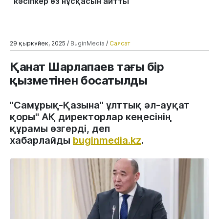
кәсіпкер өз нұсқасын айтты
29 қыркүйек, 2025 /
BuginMedia
/
Саясат
Қанат Шарлапаев тағы бір
қызметінен босатылды
"Самұрық-Қазына" ұлттық әл-ауқат
қоры" АҚ директорлар кеңесінің
құрамы өзгерді, деп
хабарлайды
buginmedia.kz
.