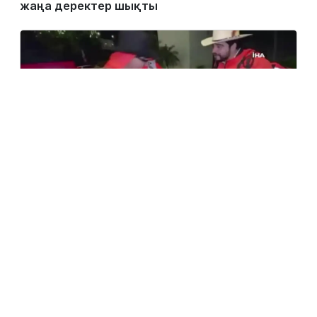
жаңа деректер шықты
5 тамыз, 2026
TikTok-та 600 мың оқырманы бар блогерді
тікелей эфирде атып өлтірді