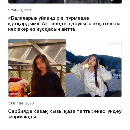
5 тамыз, 2026
«Балаларын үйлендіріп, түрмеден
құтқардым»: Ақтөбедегі даулы іске қатысты
кәсіпкер өз нұсқасын айтты
31 шілде, 2026
Сербияда қазақ қызы қаза тапты: әкесі үндеу
жариялады