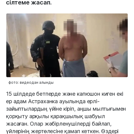
сілтеме жасап.
фото: видеодан алынды
15 шілдеде бетперде және капюшон киген екі
ер адам Астраханка ауылында ерлі-
зайыптылардың үйіне кіріп, аңшы мылтығымен
қорқыту арқылы қарақшылық шабуыл
жасаған. Олар жәбірленушілерді байлап,
үйлерінің жертөлесіне қамап кеткен. Өздері