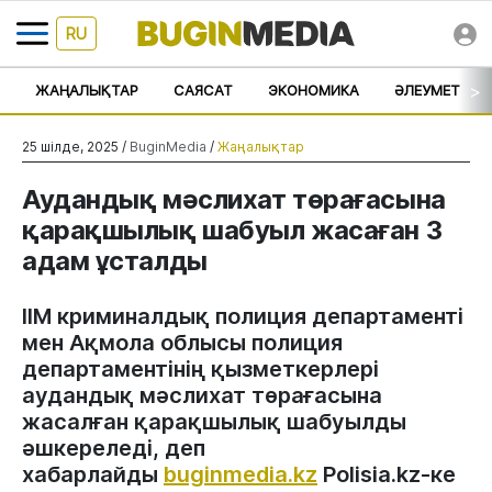
RU
>
ЖАҢАЛЫҚТАР
САЯСАТ
ЭКОНОМИКА
ӘЛЕУМЕТ
25 шілде, 2025 /
BuginMedia
/
Жаңалықтар
Аудандық мәслихат төрағасына
қарақшылық шабуыл жасаған 3
адам ұсталды
ІІМ криминалдық полиция департаменті
мен Ақмола облысы полиция
департаментінің қызметкерлері
аудандық мәслихат төрағасына
жасалған қарақшылық шабуылды
әшкереледі, деп
хабарлайды
buginmedia.kz
Polisia.kz-ке