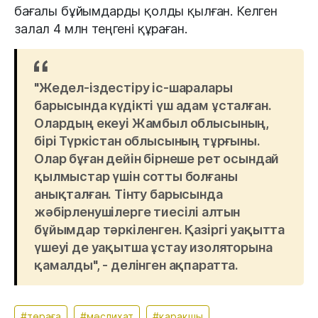
бағалы бұйымдарды қолды қылған. Келген
залал 4 млн теңгені құраған.
"Жедел-іздестіру іс-шаралары
барысында күдікті үш адам ұсталған.
Олардың екеуі Жамбыл облысының,
бірі Түркістан облысының тұрғыны.
Олар бұған дейін бірнеше рет осындай
қылмыстар үшін сотты болғаны
анықталған. Тінту барысында
жәбірленушілерге тиесілі алтын
бұйымдар тәркіленген. Қазіргі уақытта
үшеуі де уақытша ұстау изоляторына
қамалды", - делінген ақпаратта.
#төраға
#мәслихат
#қарақшы