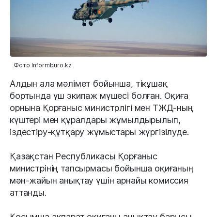
Фото Informburo.kz
Алдын ала мәлімет бойынша, тікұшақ
бортында үш экипаж мүшесі болған. Оқиға
орнына Қорғаныс министрлігі мен ТЖД-ның
күштері мен құралдары жұмылдырылып,
іздестіру-құтқару жұмыстары жүргізілуде.
Қазақстан Республикасы Қорғаныс
министрінің тапсырмасы бойынша оқиғаның
мән-жайын анықтау үшін арнайы комиссия
аттанды.
Қосымша ақпарат оқиғаны анықтау барысы