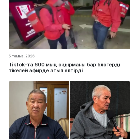
5 тамыз, 2026
TikTok-та 600 мың оқырманы бар блогерді
тікелей эфирде атып өлтірді