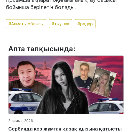
бойынша берілетін болады.
#Алматы облысы
#тікұшақ
#радар
Апта талқысында:
2 тамыз, 2026
Сербияда көз жұмған қазақ қызына қатысты