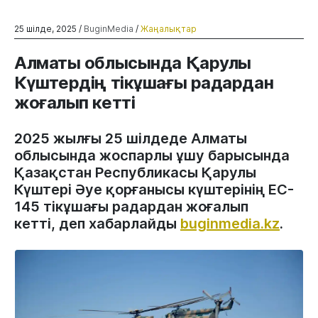
25 шілде, 2025 /
BuginMedia
/
Жаңалықтар
Алматы облысында Қарулы
Күштердің тікұшағы радардан
жоғалып кетті
2025 жылғы 25 шілдеде Алматы
облысында жоспарлы ұшу барысында
Қазақстан Республикасы Қарулы
Күштері Әуе қорғанысы күштерінің EC-
145 тікұшағы радардан жоғалып
кетті, деп хабарлайды
buginmedia.kz
.