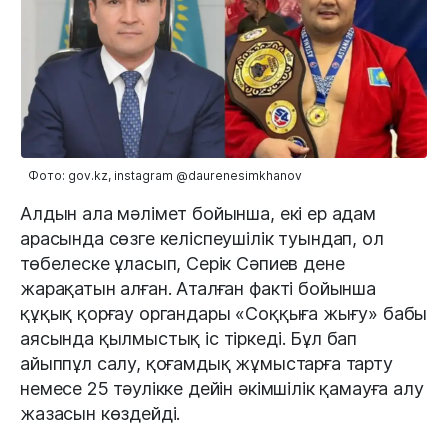
Фото: gov.kz, instagram @daurenesimkhanov
Алдын ала мәлімет бойынша, екі ер адам
арасында сөзге келіспеушілік туындап, ол
төбелеске ұласып, Серік Сәпиев дене
жарақатын алған. Аталған факті бойынша
құқық қорғау органдары «Соққыға жығу» бабы
аясында қылмыстық іс тіркеді. Бұл бап
айыппұл салу, қоғамдық жұмыстарға тарту
немесе 25 тәулікке дейін әкімшілік қамауға алу
жазасын көздейді.