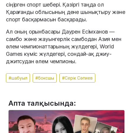
сіңірген спорт шебері. Қазіргі таңда ол
Қарағанды облысының дене шынықтыру және
спорт басқармасын басқарады.
Ал оның орынбасары Даурен Есімханов —
самбо және жауынгерлік самбодан Азия мен
әлем чемпионаттарының жүлдегері, World
Games күміс жүлдегері, сондай-ақ джиу-
джитсудан әлем чемпионы.
#шабуыл
#боксшы
#Серік Сәпиев
Апта талқысында: