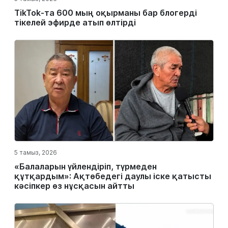
TikTok-та 600 мың оқырманы бар блогерді
тікелей эфирде атып өлтірді
5 тамыз, 2026
«Балаларын үйлендіріп, түрмеден
құтқардым»: Ақтөбедегі даулы іске қатысты
кәсіпкер өз нұсқасын айтты