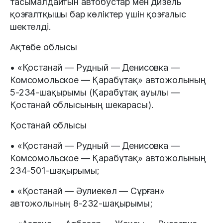
тасымалдайтын автобустар мен дизель
қозғалтқышы бар көліктер үшін қозғалыс
шектелді.
Ақтөбе облысы
• «Қостанай — Рудный — Денисовка —
Комсомольское — Қарабұтақ» автожолының
5-234-шақырымы (Қарабұтақ ауылы —
Қостанай облысының шекарасы).
Қостанай облысы
• «Қостанай — Рудный — Денисовка —
Комсомольское — Қарабұтақ» автожолының
234-501-шақырымы;
• «Қостанай — Әулиекөл — Сұрған»
автожолының 8-232-шақырымы;