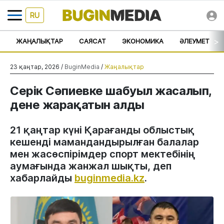
RU
>
ЖАҢАЛЫҚТАР
САЯСАТ
ЭКОНОМИКА
ӘЛЕУМЕТ
23 қаңтар, 2026 /
BuginMedia
/
Жаңалықтар
Серік Сәпиевке шабуыл жасалып,
дене жарақатын алды
21 қаңтар күні Қарағанды облыстық
кешенді мамандандырылған балалар
мен жасөспірімдер спорт мектебінің
аумағында жанжал шықты, деп
хабарлайды
buginmedia.kz
.