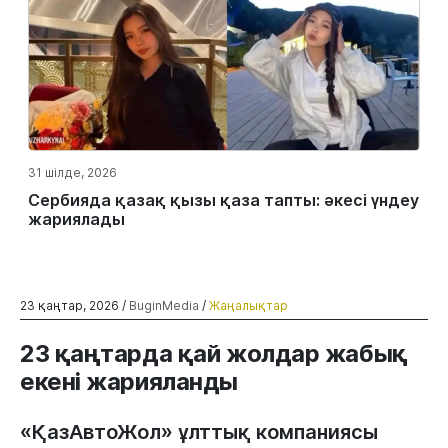
31 шілде, 2026
Сербияда қазақ қызы қаза тапты: әкесі үндеу
жариялады
23 қаңтар, 2026 /
BuginMedia
/
Жаңалықтар
23 қаңтарда қай жолдар жабық
екені жарияланды
«ҚазАвтоЖол» ұлттық компаниясы