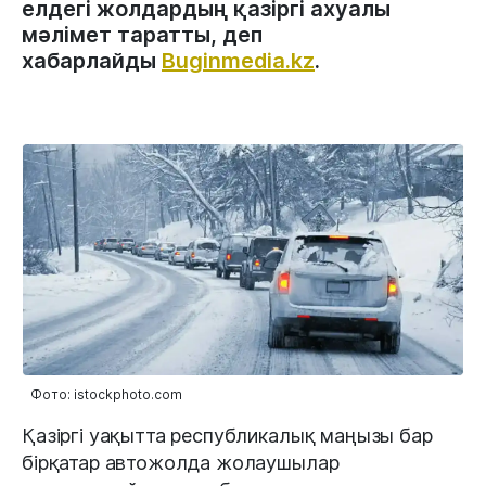
елдегі жолдардың қазіргі ахуалы
мәлімет таратты, деп
хабарлайды
Buginmedia.kz
.
Фото: istockphoto.com
Қазіргі уақытта республикалық маңызы бар
бірқатар автожолда жолаушылар