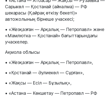
• «Астана — Атбасар — Жақсы — Рузаевка —
Сарыкөл — Қостанай (айналма) — РФ
шекарасы (Қайрақ өткізу бекеті)»
автожолының бірнеше учаскесі;
• «Жезқазған — Арқалық — Петропавл» және
«Мамлютка — Қостанай» бағыттарындағы
учаскелер.
Ақмола облысы
• «Жезқазған — Арқалық — Петропавл»,
• «Қостанай — Әулиекөл — Сұрған»,
• «Жақсы — Есіл — Бұзылық»,
• «Астана — Көкшетау — Петропавл — РФ
шекарасы»,
• «Көкшетау — Рузаевка»,