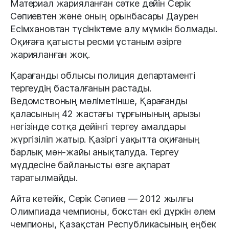
Материал жарияланған сәтке дейін Серік
Сәпиевтен және оның орынбасары Даурен
Есімхановтан түсініктеме алу мүмкін болмады.
Оқиғаға қатысты ресми ұстаным әзірге
жарияланған жоқ.
Қарағанды облысы полиция департаменті
тергеудің басталғанын растады.
Ведомствоның мәліметінше, Қарағанды
қаласының 42 жастағы тұрғынының арызы
негізінде сотқа дейінгі тергеу амалдары
жүргізіліп жатыр. Қазіргі уақытта оқиғаның
барлық мән-жайы анықталуда. Тергеу
мүддесіне байланысты өзге ақпарат
таратылмайды.
Айта кетейік, Серік Сәпиев — 2012 жылғы
Олимпиада чемпионы, бокстан екі дүркін әлем
чемпионы, Қазақстан Республикасының еңбек