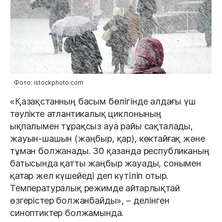
Фото: istockphoto.com
«Қазақстанның басым бөлігінде алдағы үш
тәулікте атлантикалық циклонының
ықпалымен тұрақсыз ауа райы сақталады,
жауын-шашын (жаңбыр, қар), көктайғақ және
тұман болжанады. 30 қазанда республиканың
батысында қатты жаңбыр жауады, сонымен
қатар жел күшейеді деп күтіліп отыр.
Температуралық режимде айтарлықтай
өзгерістер болжанбайды», – делінген
синоптиктер болжамында.