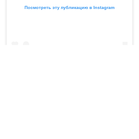
Посмотреть эту публикацию в Instagram
Публикация от Gulzira Aidarbekova (@gulziraaidarbekova)
#ақын
#Құрманай Бақтиярқызы
#сазгер
Апта талқысында: