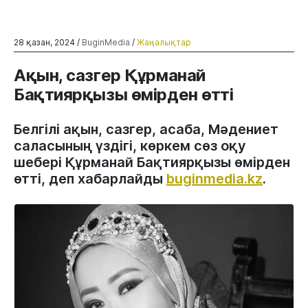
28 қазан, 2024 /
BuginMedia
/
Жаңалықтар
Ақын, сазгер Құрманай
Бақтиярқызы өмірден өтті
Белгілі ақын, сазгер, асаба, Мәдениет
саласының үздігі, көркем сөз оқу
шебері Құрманай Бақтиярқызы өмірден
өтті, деп хабарлайды
buginmedia.kz
.