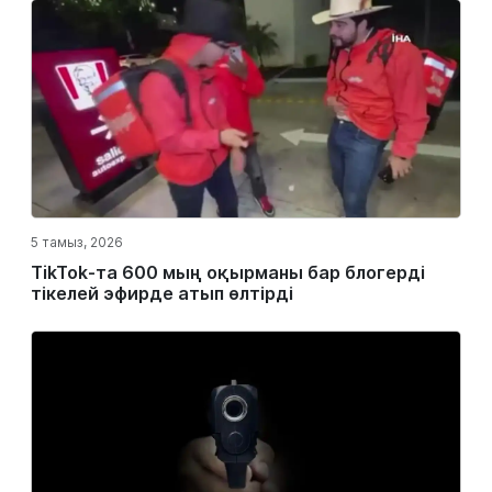
5 тамыз, 2026
TikTok-та 600 мың оқырманы бар блогерді
тікелей эфирде атып өлтірді