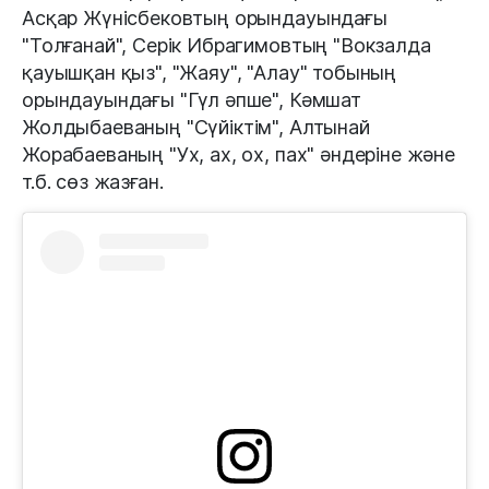
Асқар Жүнісбековтың орындауындағы
"Толғанай", Серік Ибрагимовтың "Вокзалда
қауышқан қыз", "Жаяу", "Алау" тобының
орындауындағы "Гүл әпше", Кәмшат
Жолдыбаеваның "Сүйіктім", Алтынай
Жорабаеваның "Ух, ах, ох, пах" әндеріне және
т.б. сөз жазған.