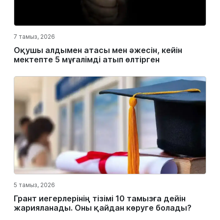
7 тамыз, 2026
Оқушы алдымен атасы мен әжесін, кейін
мектепте 5 мұғалімді атып өлтірген
5 тамыз, 2026
Грант иегерлерінің тізімі 10 тамызға дейін
жарияланады. Оны қайдан көруге болады?