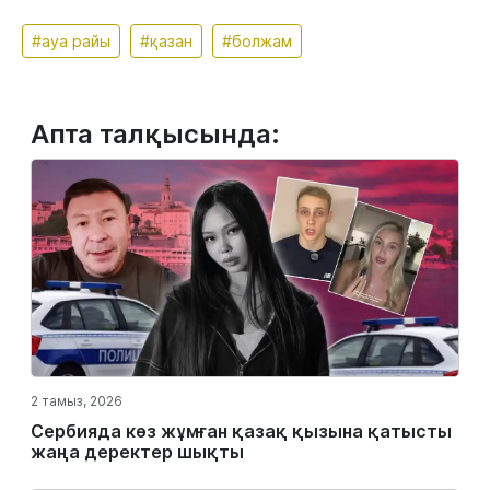
#ауа райы
#қазан
#болжам
Апта талқысында:
2 тамыз, 2026
Сербияда көз жұмған қазақ қызына қатысты
жаңа деректер шықты