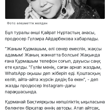
Фото: әлеуметтік желіден
Бұл туралы әнші Қайрат Нұртастың анасы,
продюсер Гүлзира Айдарбекова хабарлады.
"Жаным Құрмашым, әлі сенер емеспін, жақсы
адамым! Жаның жәннатта болсын! Жақында
ғана Құрмашым телефон соғып, дауысы саңқ
ете қалды. "Гүлім менің, саған арнап жаздым,
WhatsApp оқышы деп жіберіп еді. Қоштасқың
келіп, айта-айта жүрсін дедің ба екен", - деп
жазды продюсер Instagram-дағы
парақшасында.
Құрманай Бақтиярқызы көпшіліктің ықыласына
бөленген бірқатар әннің авторы. Атап айтсақ,