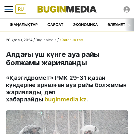
RU
>
ЖАҢАЛЫҚТАР
САЯСАТ
ЭКОНОМИКА
ӘЛЕУМЕТ
28 қазан, 2024 /
BuginMedia
/
Жаңалықтар
Алдағы үш күнге ауа райы
болжамы жарияланды
«Қазгидромет» РМК 29-31 қазан
күндеріне арналған ауа райы болжамын
жариялады, деп
хабарлайды
buginmedia.kz
.