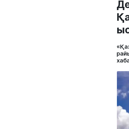
Де
Қа
ы
«Қа
рай
хаб