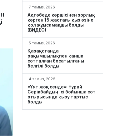
7 тамыз, 2026
ан
Ақтөбеде көршісінен зорлық
көрген 15 жастағы қыз өзіне
і
қол жұмсамақшы болды
(ВИДЕО)
5 тамыз, 2026
Қазақстанда
рақымшылықпен қанша
сотталған босатылғаны
белгілі болды
4 тамыз, 2026
«Ұят жоқ сенде»: Нұрай
Серікбайдың ісі бойынша сот
отырысында қызу тартыс
болды