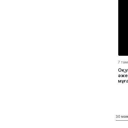
7 там
Оқу
әжес
мұға
30 мам