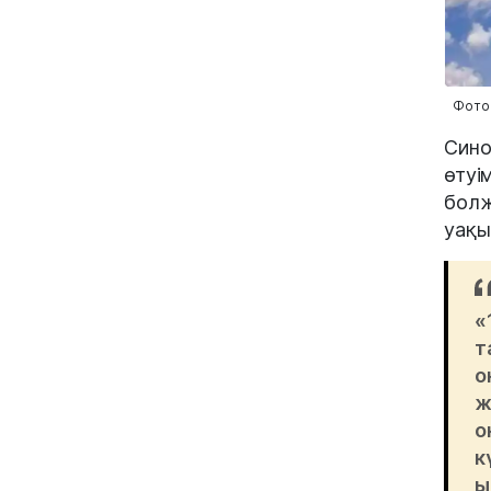
Фото:
Сино
өтуі
болж
уақы
«
т
о
ж
о
к
ы