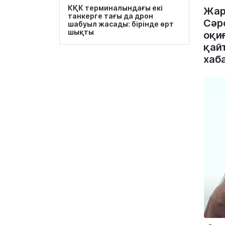
КҚК терминалындағы екі
Жар
танкерге тағы да дрон
Сәр
шабуыл жасады: бірінде өрт
шықты
оқи
қай
хаб