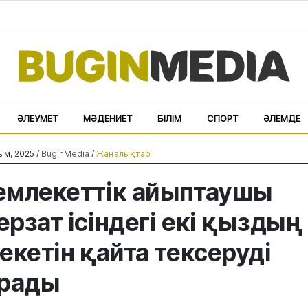
ӘЛЕУМЕТ
МӘДЕНИЕТ
БІЛІМ
СПОРТ
ӘЛЕМДЕ
ым, 2025 /
BuginMedia
/
Жаңалықтар
млекеттік айыптаушы
рзат ісіндегі екі қыздың
екетін қайта тексеруді
ұрады