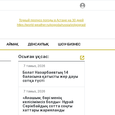
Точный прогноз погоды в Астане на 30 дней
https://world-weather.ru/pogoda/russia/volgograd/
АЙМАҚ
ДЕНСАУЛЫҚ
ШОУ-БИЗНЕС
Осыған ұқсас:
7 тамыз, 2026
Болат Назарбаевтың 14
баласына қатысты жер дауы
сотқа түсті
7 тамыз, 2026
«Анашым, бәрі менің
келісімімсіз болды»: Нұрай
Серікбайдың сотта соңғы
хаттары жарияланды