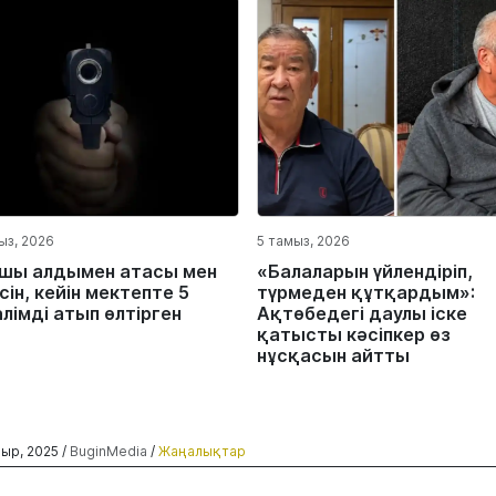
ыз, 2026
5 тамыз, 2026
шы алдымен атасы мен
«Балаларын үйлендіріп,
ін, кейін мектепте 5
түрмеден құтқардым»:
лімді атып өлтірген
Ақтөбедегі даулы іске
қатысты кәсіпкер өз
нұсқасын айтты
ыр, 2025 /
BuginMedia
/
Жаңалықтар