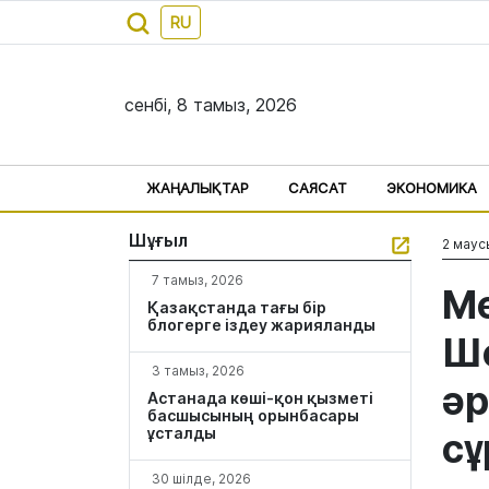
RU
сенбі, 8 тамыз, 2026
ЖАҢАЛЫҚТАР
САЯСАТ
ЭКОНОМИКА
Шұғыл
2 маус
7 тамыз, 2026
Ме
Қазақстанда тағы бір
блогерге іздеу жарияланды
Ше
3 тамыз, 2026
әр
Астанада көші-қон қызметі
басшысының орынбасары
ұсталды
с
30 шілде, 2026