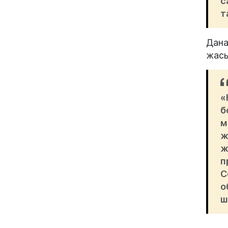
с
т
Дана
жасы
«
б
м
ж
ж
п
С
о
ш