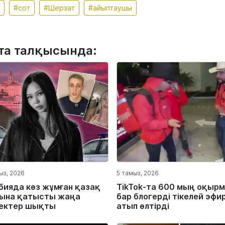
#сот
#Шерзат
#айыптаушы
та талқысында:
ыз, 2026
5 тамыз, 2026
бияда көз жұмған қазақ
TikTok-та 600 мың оқыр
ына қатысты жаңа
бар блогерді тікелей эфи
ектер шықты
атып өлтірді