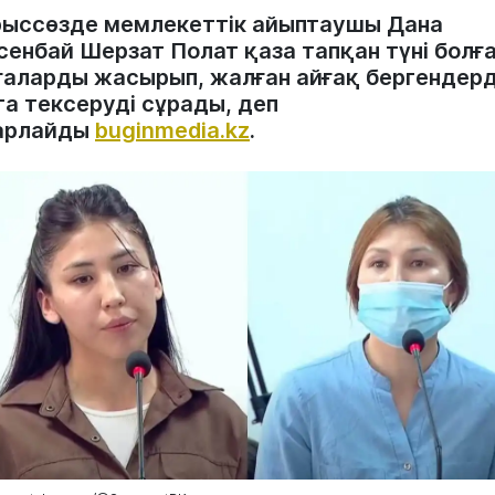
ыссөзде мемлекеттік айыптаушы Дана
сенбай Шерзат Полат қаза тапқан түні болғ
ғаларды жасырып, жалған айғақ бергендерд
та тексеруді сұрады, деп
арлайды
buginmedia.kz
.