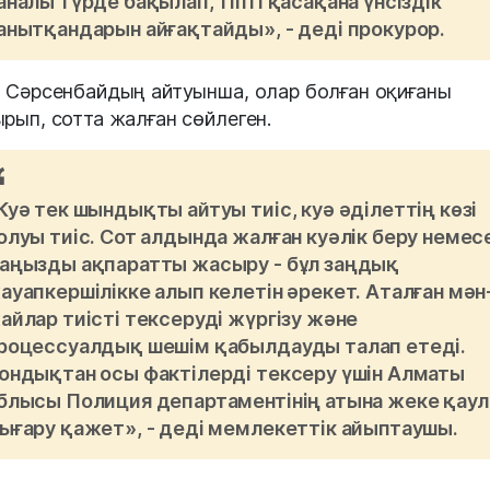
аналы түрде бақылап, тіпті қасақана үнсіздік
анытқандарын айғақтайды», - деді прокурор.
 Сәрсенбайдың айтуынша, олар болған оқиғаны
рып, сотта жалған сөйлеген.
Куә тек шындықты айтуы тиіс, куә әділеттің көзі
олуы тиіс. Сот алдында жалған куәлік беру немес
аңызды ақпаратты жасыру - бұл заңдық
ауапкершілікке алып келетін әрекет. Аталған мән
айлар тиісті тексеруді жүргізу және
роцессуалдық шешім қабылдауды талап етеді.
ондықтан осы фактілерді тексеру үшін Алматы
блысы Полиция департаментінің атына жеке қау
ығару қажет», - деді мемлекеттік айыптаушы.