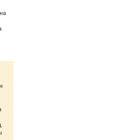
на
а
н
а
ң
ы