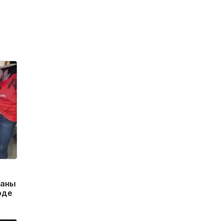
маны
рде