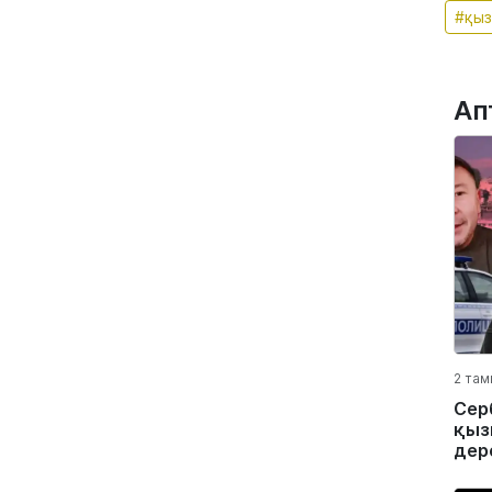
#қыз
Ап
2 там
Сер
қыз
дер