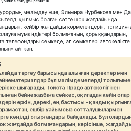
: youtube.com/@SupcourtRK
урордың мәлімдеуінше, Эльмира Нұрбекова мен Да
ыгелді қылмыс болған сәтте шок жағдайында
андарын, кейбір жағдайды көрмегендерін, полицияғ
рлауға мүмкіндіктері болмағанын, қорыққандарын,
та телефондары сөмкеде, ал сөмкелері автокөлікте
анын» айтқан.
Алайда тергеу барысында алынған деректер мен
ейнематериалдар бұл мәлімдемелерді толығыме
еріске шығарады. Тойота Прадо автокөлігінен
лынған бейнежазбаға сәйкес, оқиғадан кейін олар
здерін еркін, дөрекі, ең бастысы - қанды қырғынғ
арамастан, ешбір уайымсыз сотталушылармен
ірге көңілді отырғандары байқалады. Бұл оларды
ок жағдайда болмағандарын, керісінше, жағдайд