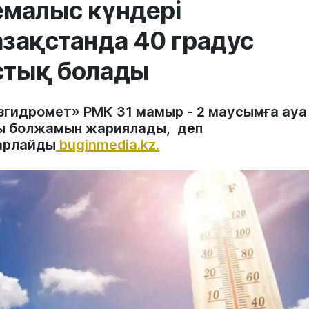
малыс күндері
зақстанда 40 градус
стық болады
згидромет» РМК 31 мамыр - 2 маусымға ауа
ы болжамын жариялады, деп
арлайды
buginmedia.kz.