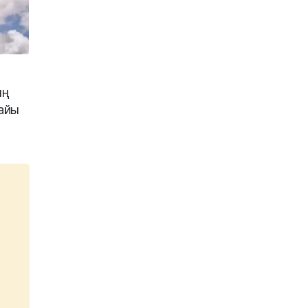
ың
айы