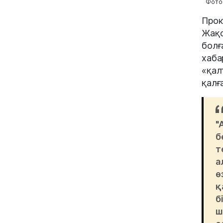
Фото
Прок
Жақс
болғ
хаба
«қал
қалғ
"
б
т
а
ө
қ
б
ш