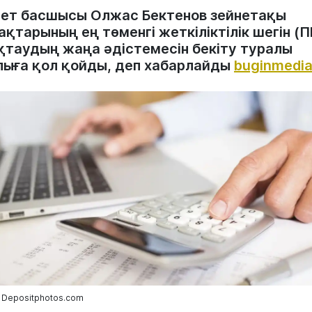
мет басшысы Олжас Бектенов зейнетақы
ақтарының ең төменгі жеткіліктілік шегін (
қтаудың жаңа әдістемесін бекіту туралы
лыға қол қойды, деп хабарлайды
buginmedia
 Depositphotos.com