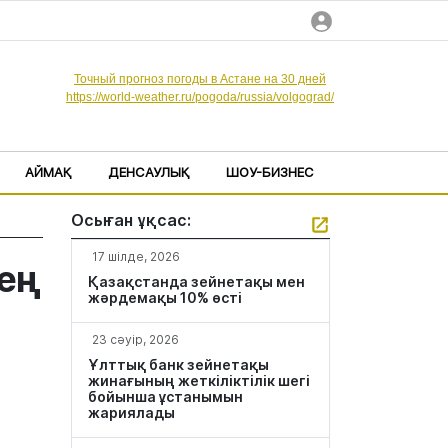
Точный прогноз погоды в Астане на 30 дней
https://world-weather.ru/pogoda/russia/volgograd/
АЙМАҚ
ДЕНСАУЛЫҚ
ШОУ-БИЗНЕС
Осыған ұқсас:
17 шілде, 2026
ең
Қазақстанда зейнетақы мен
жәрдемақы 10% өсті
23 сәуір, 2026
Ұлттық банк зейнетақы
жинағының жеткіліктілік шегі
бойынша ұстанымын
жариялады