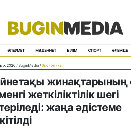
ӘЛЕУМЕТ
МӘДЕНИЕТ
БІЛІМ
СПОРТ
ӘЛЕМДЕ
ыр, 2026 /
BuginMedia
/
Экономика
йнетақы жинақтарының 
менгі жеткіліктілік шегі
теріледі: жаңа әдістеме
кітілді