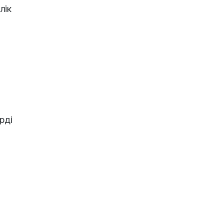
лік
рді