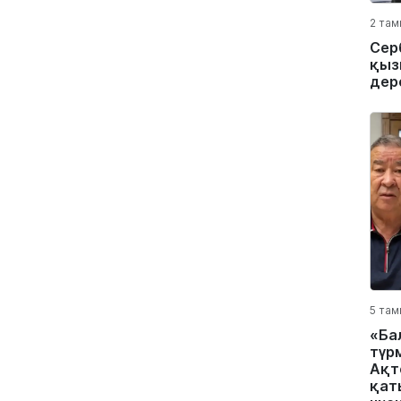
2 там
Сер
қыз
дер
5 там
«Ба
түр
Ақт
қат