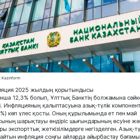
 Kazinform
яция 2025 жылдың қорытындысы
нша 12,3% болып, Ұлттық Банктің болжамына сәйк
і. Инфляцияның қалыптасуына азық-түлік компонент
5%) көп үлес қосты. Оның құрылымында ет пен май
сының шарықтауы өндіріс шығындарының өсуіне жә
ры экспорттық жеткізілімдерге негізделген. Азық-тү
айтын инфляция соңғы айларда айырбастау бағам