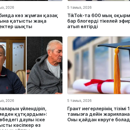
ыз, 2026
5 тамыз, 2026
бияда көз жұмған қазақ
TikTok-та 600 мың оқыр
ына қатысты жаңа
бар блогерді тікелей эфи
ектер шықты
атып өлтірді
ыз, 2026
5 тамыз, 2026
лаларын үйлендіріп,
Грант иегерлерінің тізімі 
меден құтқардым»:
тамызға дейін жариялана
өбедегі даулы іске
Оны қайдан көруге бола
ысты кәсіпкер өз