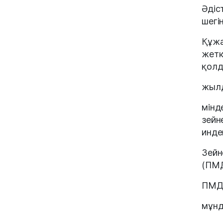
Әдіс
шегі
Құжа
жетк
қолд
жылд
мінд
зейн
инде
Зейн
(ПМД
ПМДx
мұнд