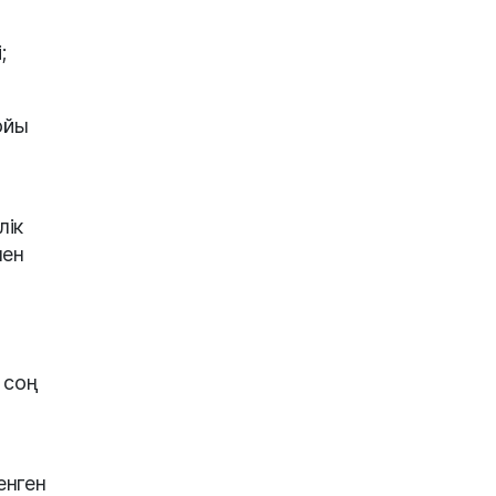
;
ойы
лік
мен
 соң
енген