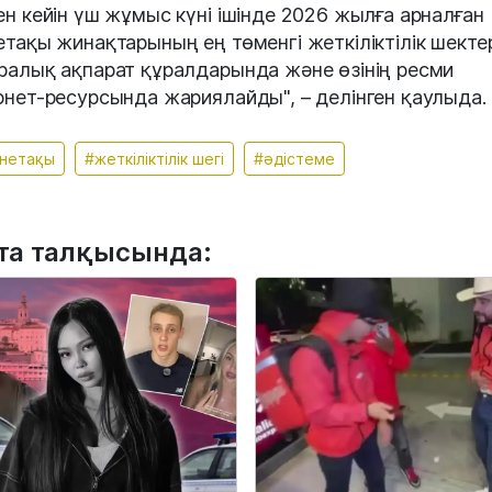
ен кейін үш жұмыс күні ішінде 2026 жылға арналған
етақы жинақтарының ең төменгі жеткіліктілік шекте
ралық ақпарат құралдарында және өзінің ресми
рнет-ресурсында жариялайды", – делінген қаулыда.
нетақы
#жеткіліктілік шегі
#әдістеме
та талқысында: