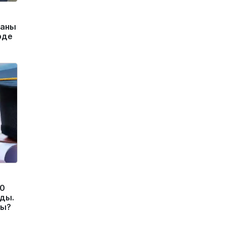
маны
рде
10
ды.
ды?