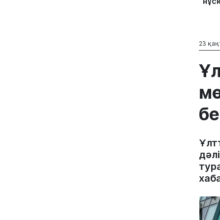
нұс
23 қаң
Ұл
мө
бе
Ұлтт
дәл
тур
хаб