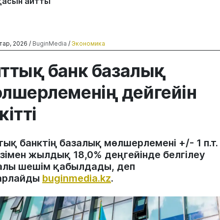
қасын айтты
тар, 2026 /
BuginMedia
/
Экономика
ттық банк базалық
лшерлеменің дейгейін
кітті
ық банктің базалық мөлшерлемені +/- 1 п.т.
ізімен жылдық 18,0% деңгейінде белгілеу
алы шешім қабылдады, деп
арлайды
buginmedia.kz
.