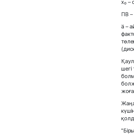
x₀ –
ПВ –
ä – 
факт
төле
(дис
Қаул
шегі
болм
болж
жоға
Жаңа
күші
қолд
"Бір