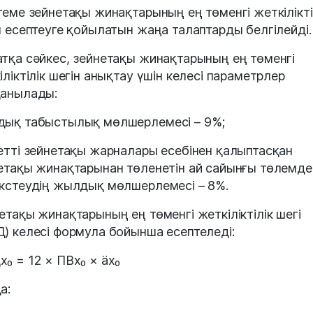
теме зейнетақы жинақтарының ең төменгі жеткілікті
н есептеуге қойылатын жаңа талаптарды белгілейді.
тқа сәйкес, зейнетақы жинақтарының ең төменгі
іліктілік шегін анықтау үшін келесі параметрлер
анылады:
ық табыстылық мөлшерлемесі – 9%;
етті зейнетақы жарналары есебінен қалыптасқан
етақы жинақтарынан төленетін ай сайынғы төлемде
кстеудің жылдық мөлшерлемесі – 8%.
етақы жинақтарының ең төменгі жеткіліктілік шегі
) келесі формула бойынша есептеледі:
₀ = 12 × ПВx₀ × äx₀
а: