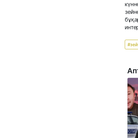
күнн
зейн
бұқа
инте
#зей
Ап