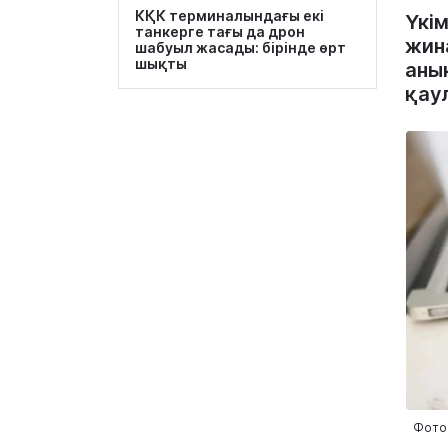
КҚК терминалындағы екі
Үкі
танкерге тағы да дрон
жин
шабуыл жасады: бірінде өрт
шықты
аны
қау
Фото