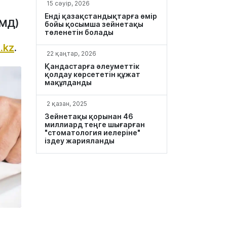
15 сәуір, 2026
Енді қазақстандықтарға өмір
ПМД)
бойы қосымша зейнетақы
төленетін болады
.kz
.
22 қаңтар, 2026
Қандастарға әлеуметтік
қолдау көрсететін құжат
мақұлданды
2 қазан, 2025
Зейнетақы қорынан 46
миллиард теңге шығарған
"стоматология иелеріне"
іздеу жарияланды