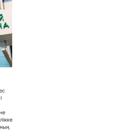
ес
і
не
лікке
ының