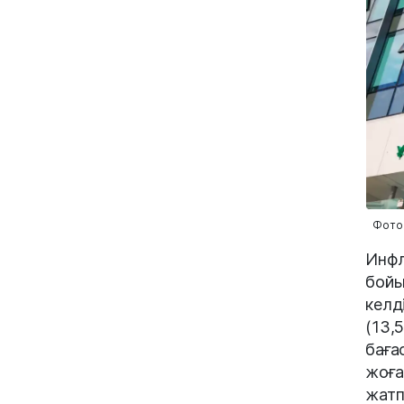
Фото:
Инфл
бойы
келд
(13,
баға
жоға
жатп