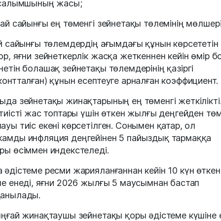
 салымшының жасы;
 ай сайынғы ең төменгі зейнетақы төлемінің мөлшері
ай сайынғы төлемдердің ағымдағы құнын көрсететін
ор, яғни зейнеткерлік жасқа жеткеннен кейін өмір б
нетін болашақ зейнетақы төлемдерінің қазіргі
контталған) құнын есептеуге арналған коэффициент.
ыда зейнетақы жинақтарының ең төменгі жеткілікті
 тиісті жас топтары үшін өткен жылғы деңгейден тө
ауы тиіс екені көрсетілген. Сонымен қатар, ол
амды инфляция деңгейінен 5 пайыздық тармаққа
ры өсіммен индекстеледі.
 әдістеме ресми жарияланғаннан кейін 10 күн өткен
не енеді, яғни 2026 жылғы 5 маусымнан бастап
анылады.
ыңғай жинақтаушы зейнетақы қоры әдістеме күшіне 