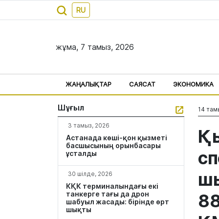
RU
жұма, 7 тамыз, 2026
ЖАҢАЛЫҚТАР
САЯСАТ
ЭКОНОМИКА
Шұғыл
14 там
3 тамыз, 2026
Қы
Астанада көші-қон қызметі
басшысының орынбасары
сп
ұсталды
шы
30 шілде, 2026
КҚК терминалындағы екі
танкерге тағы да дрон
88
шабуыл жасады: бірінде өрт
шықты