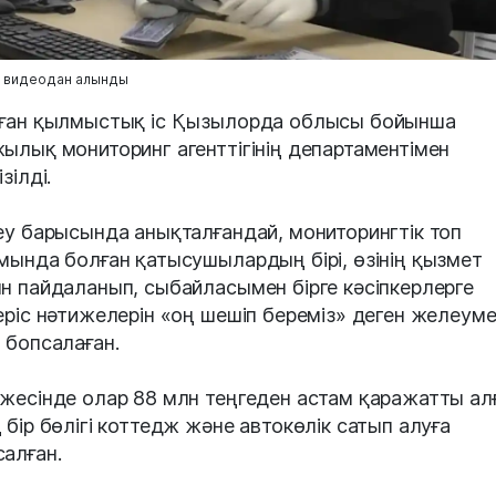
: видеодан алынды
ған қылмыстық іс Қызылорда облысы бойынша
ылық мониторинг агенттігінің департаментімен
зілді.
еу барысында анықталғандай, мониторингтік топ
мында болған қатысушылардың бірі, өзінің қызмет
н пайдаланып, сыбайласымен бірге кәсіпкерлерге
еріс нәтижелерін «оң шешіп береміз» деген желеум
 бопсалаған.
жесінде олар 88 млн теңгеден астам қаражатты алғ
 бір бөлігі коттедж және автокөлік сатып алуға
алған.