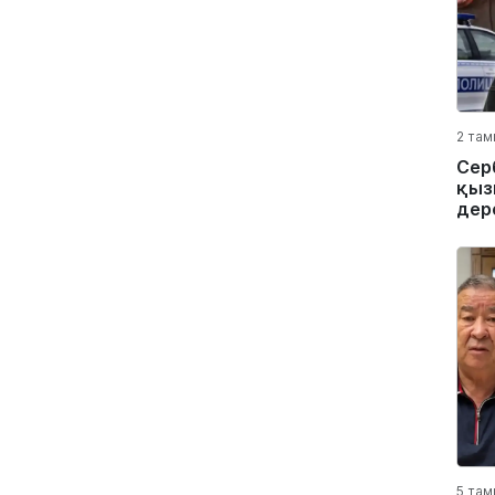
2 там
Сер
қыз
дер
5 там