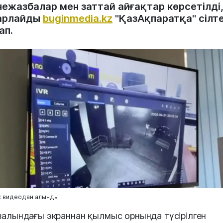
нежазбалар мен заттай айғақтар көрсетілді,
арлайды
buginmedia.kz
"ҚазАқпаратқа" сілт
ап.
: видеодан алынды
залындағы экраннан қылмыс орнында түсірілген