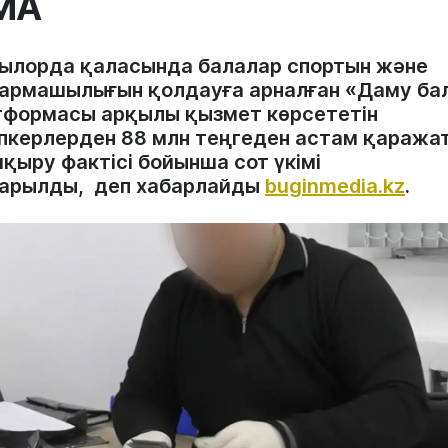
МА
ылорда қаласында балалар спортын және
армашылығын қолдауға арналған «Даму ба
тформасы арқылы қызмет көрсететін
іпкерлерден 88 млн теңгеден астам қаража
қыру фактісі бойынша сот үкімі
арылды, деп хабарлайды
buginmedia.kz
.