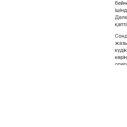
бейн
ішінд
Дәле
қапт
Сонд
жазы
күді
көрі
опер
Берд
Жазб
ғима
басп
оған
тыры
қасы
сәтт