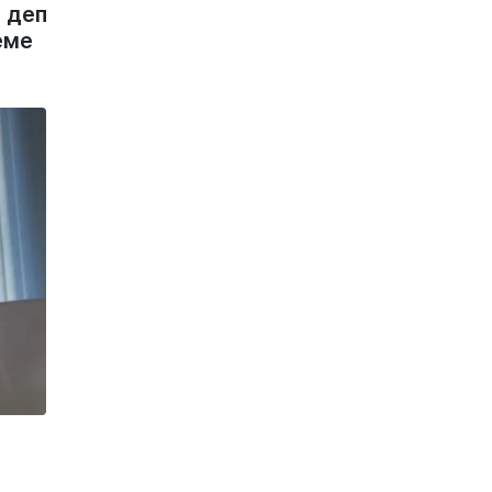
 деп
еме