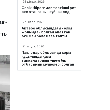
28 шілде, 2026
Серік Ибрагимов төртінші рет
әке атанғанын сүйіншіледі
ла»
27 шілде, 2026
Ақтөбе облысындағы «өлім
жолында» болған апаттан
тты
әке мен бала қаза тапты
21 шілде, 2026
Павлодар облысында кәріз
құдығында қаза
тапқандардың үшеуі бір
отбасының мүшелері болған