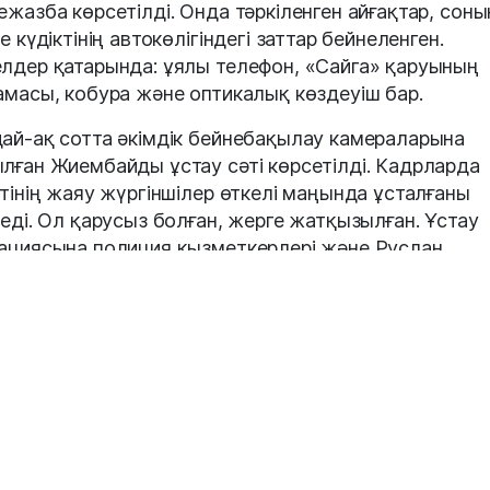
ежазба көрсетілді. Онда тәркіленген айғақтар, соны
е күдіктінің автокөлігіндегі заттар бейнеленген.
лдер қатарында: ұялы телефон, «Сайга» қаруының
амасы, кобура және оптикалық көздеуіш бар.
ай-ақ сотта әкімдік бейнебақылау камераларына
лған Жиембайды ұстау сәті көрсетілді. Кадрларда
ктінің жаяу жүргіншілер өткелі маңында ұсталғаны
неді. Ол қарусыз болған, жерге жатқызылған. Ұстау
ациясына полиция қызметкерлері және Руслан
еновтің әріптестері қатысқан.
аның басқа бөліктерінде Руслан Берденовтің әкімд
ратынан шығып келе жатқан сәті бейнеленген. Ол
алдақпен түсіп, көлігіне қарай бет алады. Дәл осы 
 Ернар Жиембай жедел жақындайды. Берденов шегі
сқанымен, бірнеше секундтан кейін Жиембайдың
на бір көлік келіп тоқтап, ішінен жүргізуші шығады. 
е Жиембай жерге құлайды.