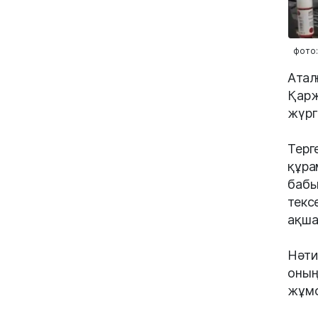
фото
Атал
Қарж
жүргі
Терг
құра
бабы
текс
ақша
Нәти
оның
жұмс