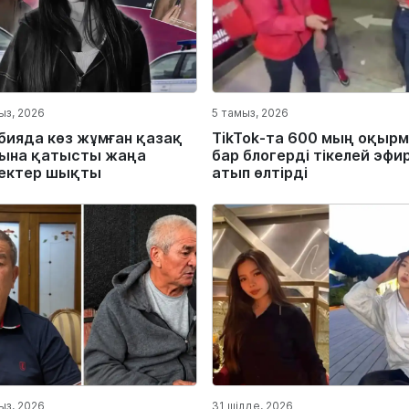
ыз, 2026
5 тамыз, 2026
бияда көз жұмған қазақ
TikTok-та 600 мың оқыр
ына қатысты жаңа
бар блогерді тікелей эфи
ектер шықты
атып өлтірді
ыз, 2026
31 шілде, 2026