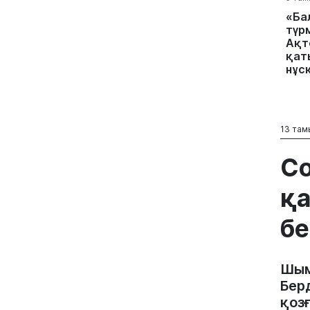
«Ба
түр
Ақт
қат
нұс
13 там
Со
қа
бе
Шым
Бер
қоз