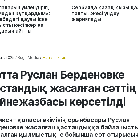
лаларын үйлендіріп,
Сербияда қазақ қызы қа
меден құтқардым»:
тапты: әкесі үндеу
өбедегі даулы іске
жариялады
ысты кәсіпкер өз
қасын айтты
ыз, 2025 /
BuginMedia
/
Жаңалықтар
тта Руслан Берденовке
стандық жасалған сәттің
йнежазбасы көрсетілді
кент қаласы әкімінің орынбасары Руслан
деновке жасалған қастандыққа байланыст
ғалған қылмыстық іс бойынша сот отырысы