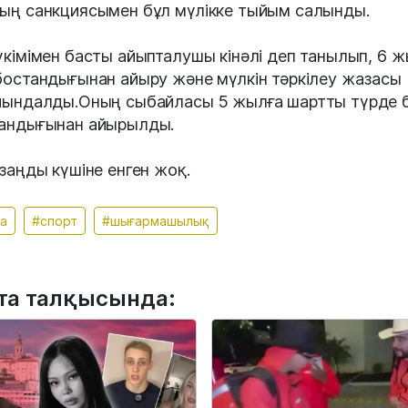
ың санкциясымен бұл мүлікке тыйым салынды.
үкімімен басты айыпталушы кінәлі деп танылып, 6 ж
бостандығынан айыру және мүлкін тәркілеу жазасы
йындалды.Оның сыбайласы 5 жылға шартты түрде 
андығынан айырылды.
 заңды күшіне енген жоқ.
а
#спорт
#шығармашылық
та талқысында: