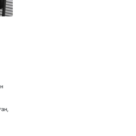
ен
ан,