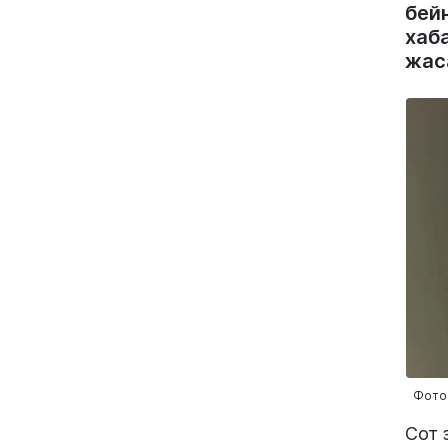
бей
хаб
жас
Фото
Сот 