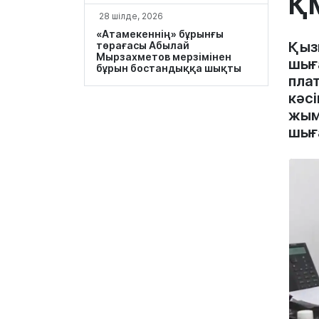
Қ
28 шілде, 2026
«Атамекеннің» бұрынғы
Қыз
төрағасы Абылай
Мырзахметов мерзімінен
шығ
бұрын бостандыққа шықты
пла
кәс
жым
шығ