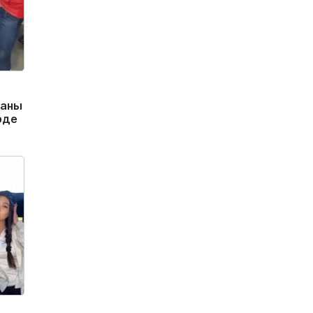
маны
рде