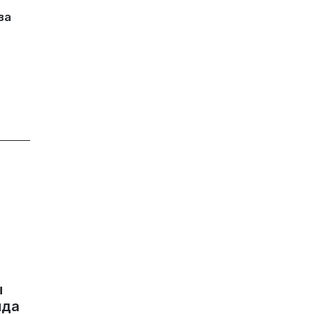
за
ы
нда