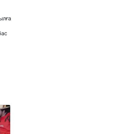
ылға
бас