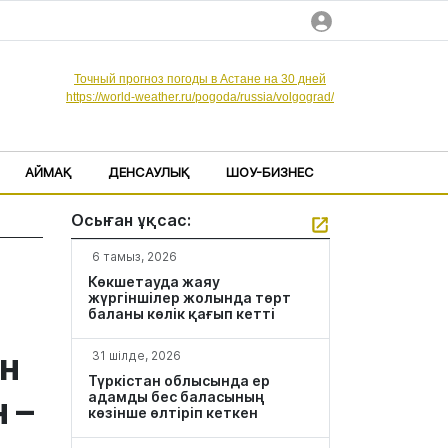
Точный прогноз погоды в Астане на 30 дней
https://world-weather.ru/pogoda/russia/volgograd/
АЙМАҚ
ДЕНСАУЛЫҚ
ШОУ-БИЗНЕС
Осыған ұқсас:
6 тамыз, 2026
Көкшетауда жаяу
жүргіншілер жолында төрт
баланы көлік қағып кетті
н
31 шілде, 2026
Түркістан облысында ер
адамды бес баласының
 –
көзінше өлтіріп кеткен