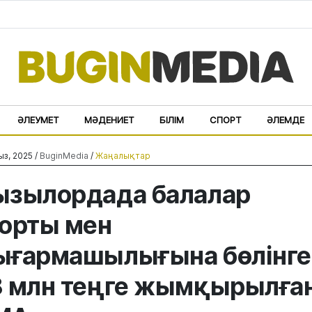
ӘЛЕУМЕТ
МӘДЕНИЕТ
БІЛІМ
СПОРТ
ӘЛЕМДЕ
ыз, 2025 /
BuginMedia
/
Жаңалықтар
зылордада балалар
орты мен
ғармашылығына бөлінге
 млн теңге жымқырылған