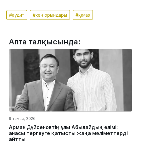
#аудит
#кен орындары
#қағаз
Апта талқысында:
9 тамыз, 2026
Арман Дүйсеновтің ұлы Абылайдың өлімі:
анасы тергеуге қатысты жаңа мәліметтерді
айтты