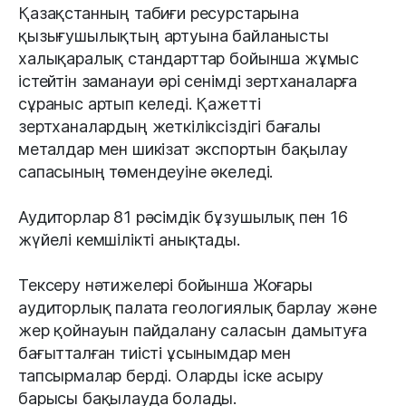
Қазақстанның табиғи ресурстарына
қызығушылықтың артуына байланысты
халықаралық стандарттар бойынша жұмыс
істейтін заманауи әрі сенімді зертханаларға
сұраныс артып келеді. Қажетті
зертханалардың жеткіліксіздігі бағалы
металдар мен шикізат экспортын бақылау
сапасының төмендеуіне әкеледі.
Аудиторлар 81 рәсімдік бұзушылық пен 16
жүйелі кемшілікті анықтады.
Тексеру нәтижелері бойынша Жоғары
аудиторлық палата геологиялық барлау және
жер қойнауын пайдалану саласын дамытуға
бағытталған тиісті ұсынымдар мен
тапсырмалар берді. Оларды іске асыру
барысы бақылауда болады.