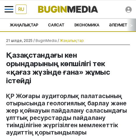
RU
>
ЖАҢАЛЫҚТАР
САЯСАТ
ЭКОНОМИКА
ӘЛЕУМЕТ
21 шілде, 2025 /
BuginMedia
/
Жаңалықтар
Қазақстандағы кен
орындарының көпшілігі тек
«қағаз жүзінде ғана» жұмыс
істейді
ҚР Жоғары аудиторлық палатасының
отырысында геологиялық барлау және
жер қойнауын пайдалану саласындағы
ұлттық ресурстарды пайдалану
тиімділігіне жүргізілген мемлекеттік
аудиттің қорытындылары