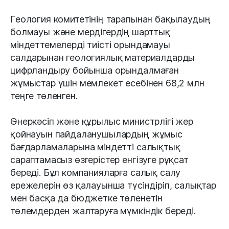
Геология комитетінің тарапынан бақылаудың
болмауы және мердігердің шарттық
міндеттемелерді тиісті орындамауы
салдарынан геологиялық материалдарды
цифрландыру бойынша орындалмаған
жұмыстар үшін мемлекет есебінен 68,2 млн
теңге төленген.
Өнеркәсіп және құрылыс министрлігі жер
қойнауын пайдаланушылардың жұмыс
бағдарламаларына міндетті салықтық
сараптамасыз өзгерістер енгізуге рұқсат
береді. Бұл компанияларға салық салу
ережелерін өз қалауынша түсіндіріп, салықтар
мен басқа да бюджетке төленетін
төлемдерден жалтаруға мүмкіндік береді.