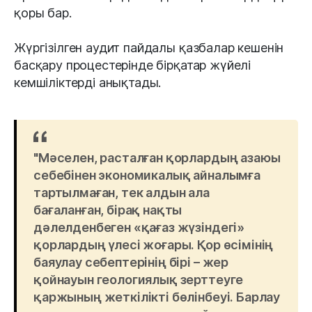
қоры бар.
Жүргізілген аудит пайдалы қазбалар кешенін
басқару процестерінде бірқатар жүйелі
кемшіліктерді анықтады.
"Мәселен, расталған қорлардың азаюы
себебінен экономикалық айналымға
тартылмаған, тек алдын ала
бағаланған, бірақ нақты
дәлелденбеген «қағаз жүзіндегі»
қорлардың үлесі жоғары. Қор өсімінің
баяулау себептерінің бірі – жер
қойнауын геологиялық зерттеуге
қаржының жеткілікті бөлінбеуі. Барлау