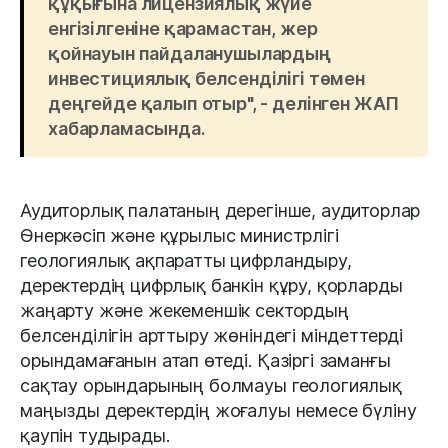
құқығына лицензиялық жүйе
енгізілгеніне қарамастан, жер
қойнауын пайдаланушылардың
инвестициялық белсенділігі төмен
деңгейде қалып отыр", - делінген ЖАП
хабарламасында.
Аудиторлық палатаның дерегінше, аудиторлар
Өнеркәсіп және құрылыс министрлігі
геологиялық ақпаратты цифрландыру,
деректердің цифрлық банкін құру, қорларды
жаңарту және жекеменшік сектордың
белсенділігін арттыру жөніндегі міндеттерді
орындамағанын атап өтеді. Қазіргі заманғы
сақтау орындарының болмауы геологиялық
маңызды деректердің жоғалуы немесе бүліну
қаупін тудырады.