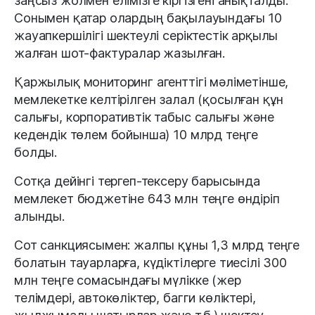
заңсыз жолмен елімізге кіргізгені анықталды.
Сонымен қатар олардың бақылауындағы 10
жауапкершілігі шектеулі серіктестік арқылы
жалған шот-фактуралар жазылған.
Қаржылық мониторинг агенттігі мәліметінше,
мемлекетке келтірілген залал (қосылған құн
салығы, корпоративтік табыс салығы және
кедендік төлем бойынша) 10 млрд теңге
болды.
Сотқа дейінгі тергеп-тексеру барысында
мемлекет бюджетіне 643 млн теңге өндіріп
алынды.
Сот санкциясымен: жалпы құны 1,3 млрд теңге
болатын тауарларға, күдіктілерге тиесілі 300
млн теңге сомасындағы мүлікке (жер
телімдері, автокөліктер, багги көліктері,