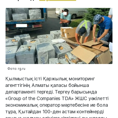
Фото: rg.ru
Қылмыстық істі Қаржылық мониторинг
агенттігінің Алматы қаласы бойынша
департаменті тергеді. Тергеу барысында
«Group of the Companies TDA» ЖШС уәкілетті
экономикалық оператор мәртебесіне ие бола
тұра, Қытайдан 100-ден астам контейнерді