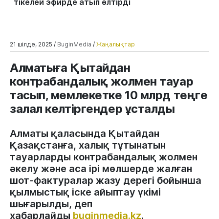
тікелей эфирде атып өлтірді
21 шілде, 2025 /
BuginMedia
/
Жаңалықтар
Алматыға Қытайдан
контрабандалық жолмен тауар
тасып, мемлекетке 10 млрд теңге
залал келтіргендер ұсталды
Алматы қаласында Қытайдан
Қазақстанға, халық тұтынатын
тауарларды контрабандалық жолмен
әкелу және аса ірі мөлшерде жалған
шот-фактуралар жазу дерегі бойынша
қылмыстық іске айыптау үкімі
шығарылды, деп
хабарлайды
buginmedia.kz
.