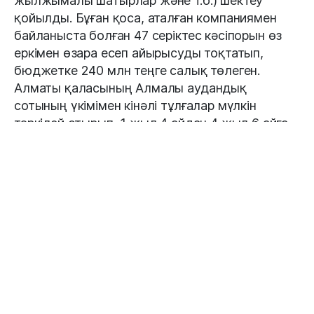
жылжымалы шатырлар және т.б.) шектеу
қойылды. Бұған қоса, аталған компаниямен
байланыста болған 47 серіктес кәсіпорын өз
еркімен өзара есеп айырысуды тоқтатып,
бюджетке 240 млн теңге салық төлеген.
Алматы қаласының Алмалы аудандық
сотының үкімімен кінәлі тұлғалар мүлкін
тәркілей отырып, 1 жыл 4 айдан 4 жыл 6 айға
дейін бас бостандығынан айыру жазасын
тағайындады.
Сонымен қатар іске қатысы бар бір адамға
халықаралық іздеу жарияланды.
https://kaz.inform.kz/news/kontrabandalik-
zholmen-tauar-tasip-memleketke-10-mlrd-tenge-
zalal-keltrgender-ustaldi-6a6751/
#Қытай
#Алматы
#контрабанда