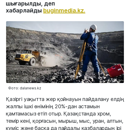
шығарылды, деп
хабарлайды
buginmedia.kz.
Фото: dalanews.kz
Қазіргі уақытта жер қойнауын пайдалану елдің
жалпы ішкі өнімінің 20%-дан астамын
қамтамасыз етіп отыр. Қазақстанда хром,
темір кені, қорғасын, мырыш, мыс, уран, алтын,
күміс және басқа да пайдалы қазбалардың ірі